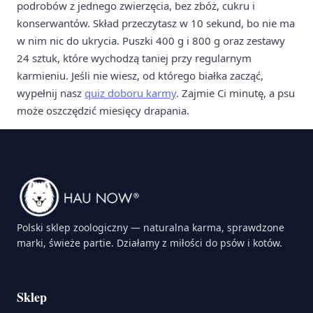
podrobów z jednego zwierzęcia, bez zbóż, cukru i
konserwantów. Skład przeczytasz w 10 sekund, bo nie ma
w nim nic do ukrycia. Puszki 400 g i 800 g oraz zestawy
24 sztuk, które wychodzą taniej przy regularnym
karmieniu. Jeśli nie wiesz, od którego białka zacząć,
wypełnij nasz
quiz doboru karmy
. Zajmie Ci minutę, a psu
może oszczędzić miesięcy drapania.
Polski sklep zoologiczny — naturalna karma, sprawdzone
marki, świeże partie. Działamy z miłości do psów i kotów.
Sklep