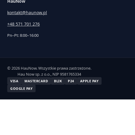
HauNow
kontakt@haunow.pl
+48 571 701 276
Pn–Pt: 8:00–16:00
© 2026 HauNow. Wszystkie prawa zastrzeżone.
Hau Now sp. z o.o., NIP 9581765334
VISA
MASTERCARD
BLIK
P24
APPLE PAY
GOOGLE PAY