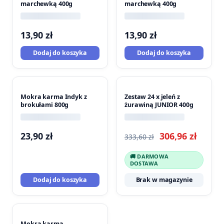
marchewką 400g
marchewką 400g
13,90
zł
13,90
zł
Dodaj do koszyka
Dodaj do koszyka
PROMOCJA
Mokra karma Indyk z
Zestaw 24 x jeleń z
brokułami 800g
żurawiną JUNIOR 400g
Pierwotna
Aktua
23,90
zł
306,96
zł
333,60
zł
cena
cena
🚚 DARMOWA
wynosiła:
wynos
DOSTAWA
333,60 zł.
306,96 
Dodaj do koszyka
Brak w magazynie
Mokra karma