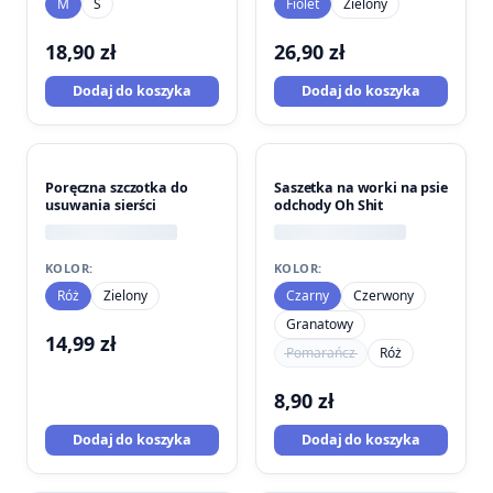
M
S
Fiolet
Zielony
18,90
zł
26,90
zł
Dodaj do koszyka
Dodaj do koszyka
Poręczna szczotka do
Saszetka na worki na psie
usuwania sierści
odchody Oh Shit
KOLOR:
KOLOR:
Róż
Zielony
Czarny
Czerwony
Granatowy
14,99
zł
Pomarańcz
Róż
8,90
zł
Dodaj do koszyka
Dodaj do koszyka