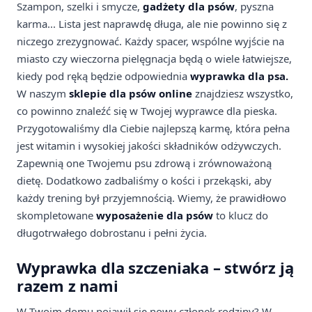
Szampon, szelki i smycze,
gadżety dla psów
, pyszna
karma... Lista jest naprawdę długa, ale nie powinno się z
niczego zrezygnować. Każdy spacer, wspólne wyjście na
miasto czy wieczorna pielęgnacja będą o wiele łatwiejsze,
kiedy pod ręką będzie odpowiednia
wyprawka dla psa.
W naszym
sklepie dla psów online
znajdziesz wszystko,
co powinno znaleźć się w Twojej wyprawce dla pieska.
Przygotowaliśmy dla Ciebie najlepszą karmę, która pełna
jest witamin i wysokiej jakości składników odżywczych.
Zapewnią one Twojemu psu zdrową i zrównoważoną
dietę. Dodatkowo zadbaliśmy o kości i przekąski, aby
każdy trening był przyjemnością. Wiemy, że prawidłowo
skompletowane
wyposażenie dla psów
to klucz do
długotrwałego dobrostanu i pełni życia.
Wyprawka dla szczeniaka – stwórz ją
razem z nami
W Twoim domu pojawił się nowy członek rodziny? W