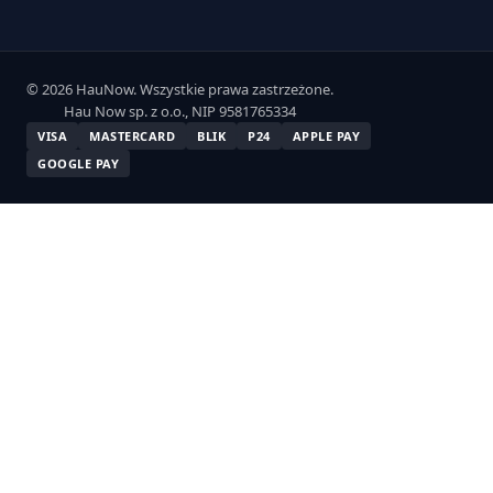
© 2026 HauNow. Wszystkie prawa zastrzeżone.
Hau Now sp. z o.o., NIP 9581765334
VISA
MASTERCARD
BLIK
P24
APPLE PAY
GOOGLE PAY