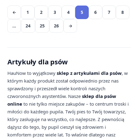
←
1
2
3
4
5
6
7
8
…
24
25
26
→
Artykuły dla psów
HauNow to wyjątkowy
sklep z artykułami dla psów
, w
którym każdy produkt został odpowiednio przez nas
sprawdzony i przeszedł wiele kontroli naszych
czworonożnych asystentów. Nasze
sklep dla psów
online
to nie tylko miejsce zakupów – to centrum troski i
miłości do każdego pupila. Twój pies to Twój towarzysz,
który zasługuje na wszystko, co najlepsze. Z pewnością
dążysz do tego, by pupil cieszył się zdrowiem i
komfortem przez wiele lat. To właśnie dlatego nasz