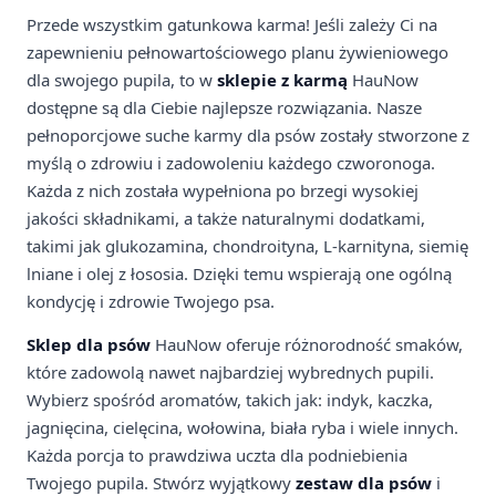
Przede wszystkim gatunkowa karma! Jeśli zależy Ci na
zapewnieniu pełnowartościowego planu żywieniowego
dla swojego pupila, to w
sklepie z karmą
HauNow
dostępne są dla Ciebie najlepsze rozwiązania. Nasze
pełnoporcjowe suche karmy dla psów zostały stworzone z
myślą o zdrowiu i zadowoleniu każdego czworonoga.
Każda z nich została wypełniona po brzegi wysokiej
jakości składnikami, a także naturalnymi dodatkami,
takimi jak glukozamina, chondroityna, L-karnityna, siemię
lniane i olej z łososia. Dzięki temu wspierają one ogólną
kondycję i zdrowie Twojego psa.
Sklep dla psów
HauNow oferuje różnorodność smaków,
które zadowolą nawet najbardziej wybrednych pupili.
Wybierz spośród aromatów, takich jak: indyk, kaczka,
jagnięcina, cielęcina, wołowina, biała ryba i wiele innych.
Każda porcja to prawdziwa uczta dla podniebienia
Twojego pupila. Stwórz wyjątkowy
zestaw dla psów
i