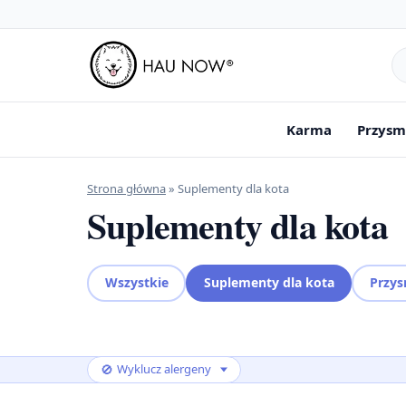
Sz
pr
Karma
Przysm
Strona główna
»
Suplementy dla kota
Suplementy dla kota
Wszystkie
Suplementy dla kota
Przys
🚫
Wyklucz alergeny