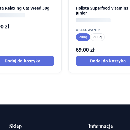
sta Relaxing Cat Weed 50g
Holista Superfood Vitamins
Junior
90
zł
OPAKOWANIE:
200g
600g
69,00
zł
Dodaj do koszyka
Dodaj do koszyka
Sklep
Informacje