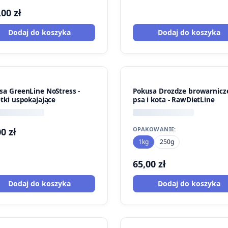
,00
zł
Dodaj do koszyka
Dodaj do koszyka
sa GreenLine NoStress -
Pokusa Drozdze browarnicz
etki uspokajające
psa i kota - RawDietLine
OPAKOWANIE:
00
zł
1kg
250g
65,00
zł
Dodaj do koszyka
Dodaj do koszyka