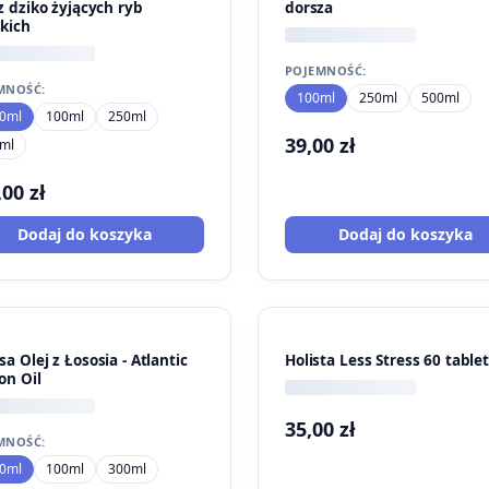
z dziko żyjących ryb
dorsza
kich
POJEMNOŚĆ:
MNOŚĆ:
100ml
250ml
500ml
0ml
100ml
250ml
39,00
zł
ml
,00
zł
Dodaj do koszyka
Dodaj do koszyka
a Olej z Łososia - Atlantic
Holista Less Stress 60 table
on Oil
35,00
zł
MNOŚĆ:
0ml
100ml
300ml