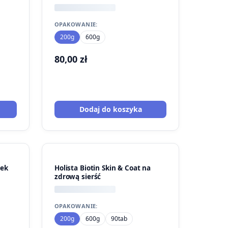
OPAKOWANIE:
200g
600g
80,00
zł
Dodaj do koszyka
tek
Holista Biotin Skin & Coat na
zdrową sierść
OPAKOWANIE:
200g
600g
90tab