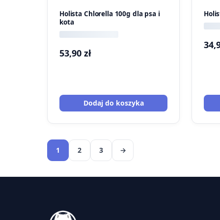
Holista Chlorella 100g dla psa i
Holi
kota
34,
53,90
zł
Dodaj do koszyka
1
2
3
→