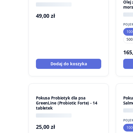
Olej 
mors
49,00
zł
POJE
100
500
165
Dodaj do koszyka
Pokusa Probiotyk dla psa
Pokus
GreenLine (Probiotic Forte) - 14
Salm
tabletek
POJE
25,00
zł
100