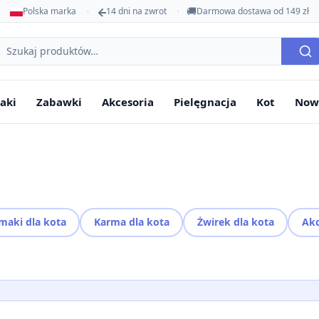
🚚
Polska marka
14 dni na zwrot
Darmowa dostawa od 149 zł
ukaj
oduktów
aki
Zabawki
Akcesoria
Pielęgnacja
Kot
Now
maki dla kota
Karma dla kota
Żwirek dla kota
Akc