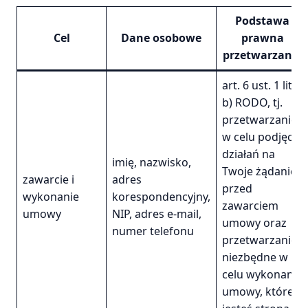
Podstawa
Cel
Dane osobowe
prawna
przetwarzania
art. 6 ust. 1 lit.
b) RODO, tj.
przetwarzanie
w celu podjęcia
działań na
imię, nazwisko,
Twoje żądanie,
zawarcie i
adres
przed
wykonanie
korespondencyjny,
zawarciem
umowy
NIP, adres e-mail,
umowy oraz
numer telefonu
przetwarzanie
niezbędne w
celu wykonania
umowy, której