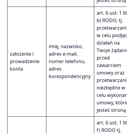
jesteś stroną
art. 6 ust. 1 lit.
b) RODO, tj.
przetwarzanie
w celu podjęcia
działań na
imię, nazwisko,
Twoje żądanie,
założenie i
adres e-mail,
przed
prowadzenie
numer telefonu,
zawarciem
konta
adres
umowy oraz
korespondencyjny
przetwarzanie
niezbędne w
celu wykonania
umowy, której
jesteś stroną
art. 6 ust. 1 lit.
f) RODO tj.