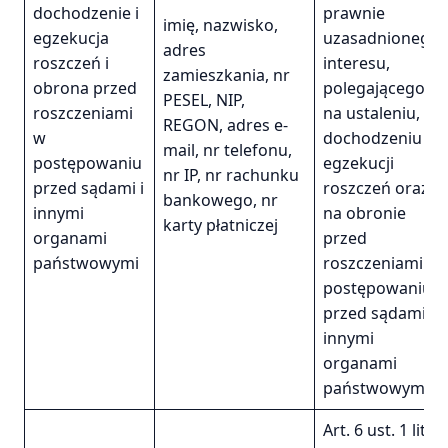
dochodzenie i
prawnie
imię, nazwisko,
egzekucja
uzasadnionego
adres
roszczeń i
interesu,
zamieszkania, nr
obrona przed
polegającego
PESEL, NIP,
roszczeniami
na ustaleniu,
REGON, adres e-
w
dochodzeniu i
mail, nr telefonu,
postępowaniu
egzekucji
nr IP, nr rachunku
przed sądami i
roszczeń oraz
bankowego, nr
innymi
na obronie
karty płatniczej
organami
przed
państwowymi
roszczeniami w
postępowaniu
przed sądami i
innymi
organami
państwowymi
Art. 6 ust. 1 lit.