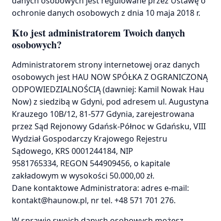
danych osobowych jest regulowane przez Ustawę o
ochronie danych osobowych z dnia 10 maja 2018 r.
Kto jest administratorem Twoich danych
osobowych?
Administratorem strony internetowej oraz danych
osobowych jest HAU NOW SPÓŁKA Z OGRANICZONĄ
ODPOWIEDZIALNOŚCIĄ (dawniej: Kamil Nowak Hau
Now) z siedzibą w Gdyni, pod adresem ul. Augustyna
Krauzego 10B/12, 81-577 Gdynia, zarejestrowana
przez Sąd Rejonowy Gdańsk-Północ w Gdańsku, VIII
Wydział Gospodarczy Krajowego Rejestru
Sądowego, KRS 0001244184, NIP
9581765334, REGON 544909456, o kapitale
zakładowym w wysokości 50.000,00 zł.
Dane kontaktowe Administratora: adres e-mail:
kontakt@haunow.pl, nr tel. +48 571 701 276.
W sprawie swoich danych osobowych możesz