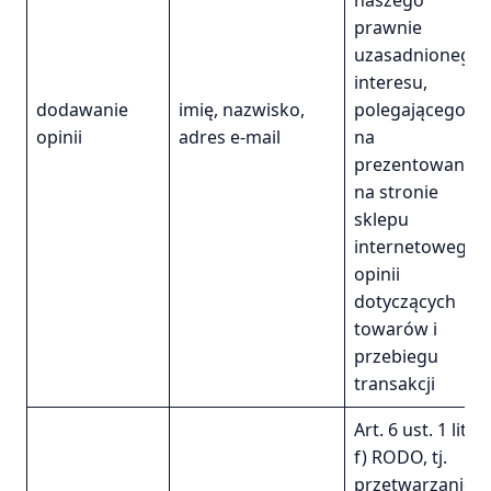
naszego
prawnie
uzasadnionego
interesu,
dodawanie
imię, nazwisko,
polegającego
opinii
adres e-mail
na
prezentowaniu
na stronie
sklepu
internetowego
opinii
dotyczących
towarów i
przebiegu
transakcji
Art. 6 ust. 1 lit.
f) RODO, tj.
przetwarzanie