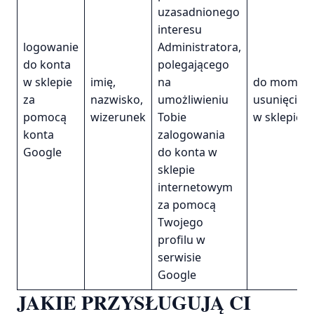
uzasadnionego
interesu
logowanie
Administratora,
do konta
polegającego
w sklepie
imię,
na
do momen
za
nazwisko,
umożliwieniu
usunięcia 
pomocą
wizerunek
Tobie
w sklepie
konta
zalogowania
Google
do konta w
sklepie
internetowym
za pomocą
Twojego
profilu w
serwisie
Google
JAKIE PRZYSŁUGUJĄ CI