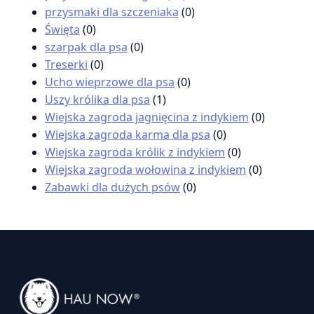
przysmaki dla szczeniaka
(0)
Święta
(0)
szarpak dla psa
(0)
Treserki
(0)
Ucho wieprzowe dla psa
(0)
Uszy królika dla psa
(1)
Wiejska zagroda jagnięcina z indykiem
(0)
Wiejska zagroda karma dla psa
(0)
Wiejska zagroda królik z indykiem
(0)
Wiejska zagroda wołowina z indykiem
(0)
Zabawki dla dużych psów
(0)