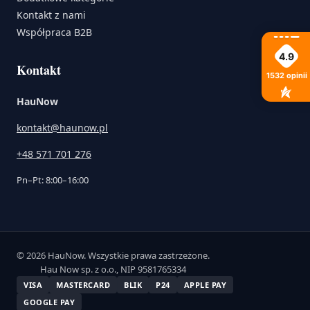
Kontakt z nami
Współpraca B2B
4.9
Kontakt
1532
opinii
HauNow
kontakt@haunow.pl
+48 571 701 276
Pn–Pt: 8:00–16:00
© 2026 HauNow. Wszystkie prawa zastrzeżone.
Hau Now sp. z o.o., NIP 9581765334
VISA
MASTERCARD
BLIK
P24
APPLE PAY
GOOGLE PAY