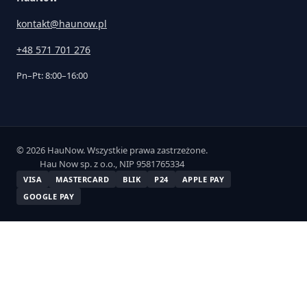
kontakt@haunow.pl
+48 571 701 276
Pn–Pt: 8:00–16:00
© 2026 HauNow. Wszystkie prawa zastrzeżone.
Hau Now sp. z o.o., NIP 9581765334
VISA
MASTERCARD
BLIK
P24
APPLE PAY
GOOGLE PAY