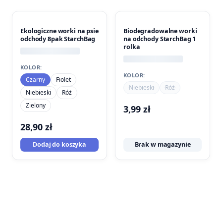
Ekologiczne worki na psie
Biodegradowalne worki
odchody 8pak StarchBag
na odchody StarchBag 1
rolka
KOLOR:
KOLOR:
Czarny
Fiolet
Niebieski
Róż
Niebieski
Róż
Zielony
3,99
zł
28,90
zł
Dodaj do koszyka
Brak w magazynie