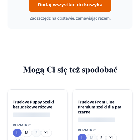
Dodaj wszystkie do koszyka
Zaoszczędź na dostawie, zamawiając razem.
Mogą Ci się też spodobać
Truelove Puppy Szelki
Truelove Front Line
bezuciskowe różowe
Premium szelki dla psa
czarne
ROZMIAR:
ROZMIAR:
L
M
S
XL
L
M
S
XL