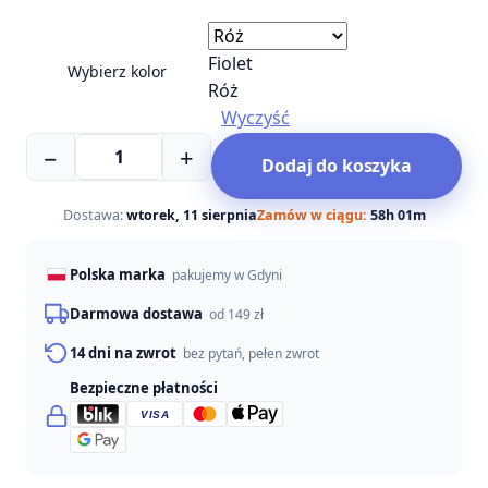
Fiolet
Wybierz kolor
Róż
Wyczyść
ilość
−
+
Dodaj do koszyka
Bandit
Paws
Mata
Dostawa:
wtorek, 11 sierpnia
Zamów w ciągu:
58h 01m
węchowa
dla
Polska marka
pakujemy w Gdyni
psa
30x45
Darmowa dostawa
od 149 zł
cm
14 dni na zwrot
bez pytań, pełen zwrot
Bezpieczne płatności
VISA