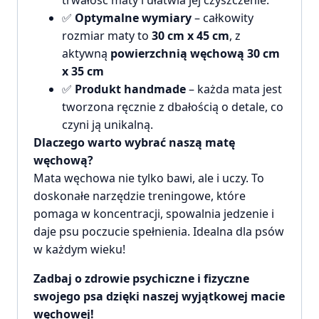
trwałość maty i ułatwia jej czyszczenie.
✅
Optymalne wymiary
– całkowity
rozmiar maty to
30 cm x 45 cm
, z
aktywną
powierzchnią węchową 30 cm
x 35 cm
✅
Produkt handmade
– każda mata jest
tworzona ręcznie z dbałością o detale, co
czyni ją unikalną.
Dlaczego warto wybrać naszą matę
węchową?
Mata węchowa nie tylko bawi, ale i uczy. To
doskonałe narzędzie treningowe, które
pomaga w koncentracji, spowalnia jedzenie i
daje psu poczucie spełnienia. Idealna dla psów
w każdym wieku!
Zadbaj o zdrowie psychiczne i fizyczne
swojego psa dzięki naszej wyjątkowej macie
węchowej!