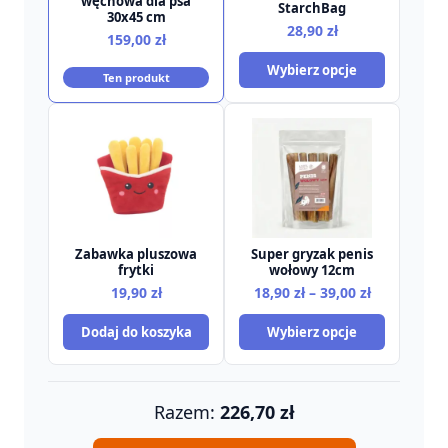
węchowa dla psa
StarchBag
30x45 cm
28,90
zł
159,00
zł
Wybierz opcje
Ten produkt
Zabawka pluszowa
Super gryzak penis
frytki
wołowy 12cm
Zakres
19,90
zł
18,90
zł
–
39,00
zł
cen:
Dodaj do koszyka
Wybierz opcje
od
18,90 zł
do
39,00 zł
Razem:
226,70
zł