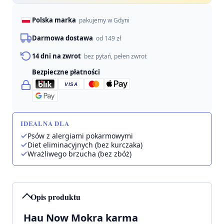
400g
Polska marka
pakujemy w Gdyni
Darmowa dostawa
od 149 zł
14 dni na zwrot
bez pytań, pełen zwrot
Bezpieczne płatności
VISA
IDEALNA DLA
Psów z alergiami pokarmowymi
Diet eliminacyjnych (bez kurczaka)
Wrażliwego brzucha (bez zbóż)
Opis produktu
Hau Now Mokra karma