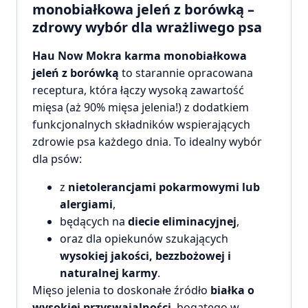
monobiałkowa jeleń z borówką –
zdrowy wybór dla wrażliwego psa
Hau Now Mokra karma monobiałkowa
jeleń z borówką
to starannie opracowana
receptura, która łączy wysoką zawartość
mięsa (aż 90% mięsa jelenia!) z dodatkiem
funkcjonalnych składników wspierających
zdrowie psa każdego dnia. To idealny wybór
dla psów:
z
nietolerancjami pokarmowymi lub
alergiami
,
będących na
diecie eliminacyjnej
,
oraz dla opiekunów szukających
wysokiej jakości, bezzbożowej i
naturalnej karmy
.
Mięso jelenia to doskonałe źródło
białka o
wysokiej przyswajalności
, bogatego w