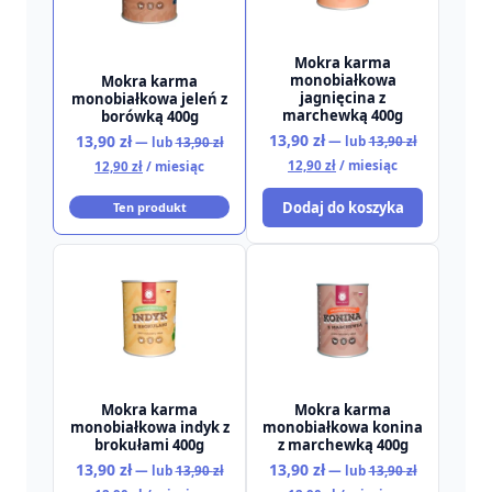
Mokra karma
monobiałkowa
Mokra karma
jagnięcina z
monobiałkowa jeleń z
marchewką 400g
borówką 400g
Pierwotna
Pierwotna
13,90
zł
13,90
zł
—
lub
13,90
zł
—
lub
13,90
zł
cena
cena
Aktualna
Aktualna
12,90
zł
/ miesiąc
12,90
zł
/ miesiąc
wynosiła:
wynosiła:
cena
cena
13,90 zł.
13,90 zł.
wynosi:
wynosi:
Dodaj do koszyka
Ten produkt
12,90 zł.
12,90 zł.
Mokra karma
Mokra karma
monobiałkowa indyk z
monobiałkowa konina
brokułami 400g
z marchewką 400g
Pierwotna
Pierwotna
13,90
zł
13,90
zł
—
lub
13,90
zł
—
lub
13,90
zł
cena
cena
Aktualna
Aktualna