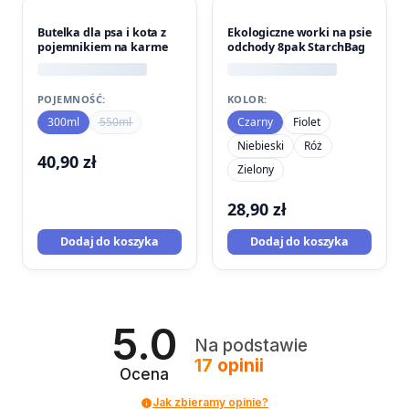
PROMOCJA
Butelka dla psa i kota z
Ekologiczne worki na psie
pojemnikiem na karme
odchody 8pak StarchBag
POJEMNOŚĆ:
KOLOR:
300ml
550ml
Czarny
Fiolet
Niebieski
Róż
40,90
zł
Zielony
28,90
zł
Dodaj do koszyka
Dodaj do koszyka
5.0
Na podstawie
17
opinii
Ocena
Jak zbieramy opinie?