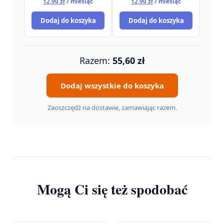
12,90
zł
/ miesiąc
12,90
zł
/ miesiąc
wynosiła:
wynosiła:
cena
cena
13,90 zł.
13,90 zł.
wynosi:
wynosi:
Dodaj do koszyka
Dodaj do koszyka
12,90 zł.
12,90 zł.
Razem:
55,60
zł
Dodaj wszystkie do koszyka
Zaoszczędź na dostawie, zamawiając razem.
Mogą Ci się też spodobać