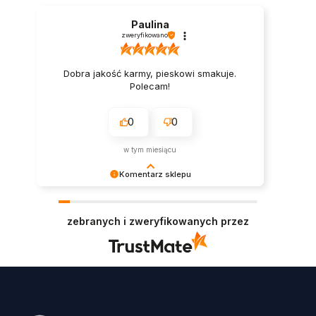
Paulina
zweryfikowano
Dobra jakość karmy, pieskowi smakuje.
Polecam!
0
0
w tym miesiącu
Komentarz sklepu
Bardzo miło nam to czytać. Dziękujemy za opinię i
zapraszamy ponownie na kolejne psie zakupy.
zebranych i zweryfikowanych przez