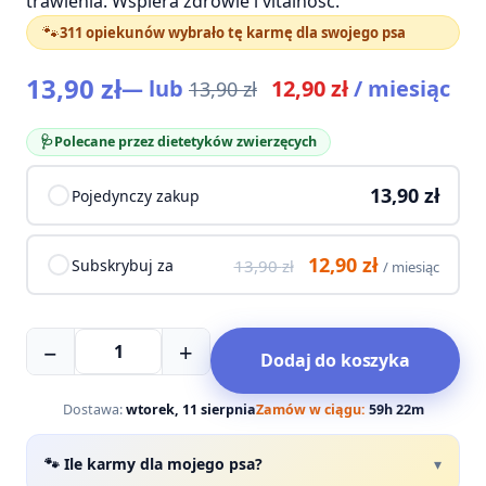
trawienia. Wspiera zdrowie i vitalność.
🐾
311 opiekunów wybrało tę karmę dla swojego psa
13,90
zł
Pierwotna
Aktualna
—
lub
12,90
zł
/ miesiąc
13,90
zł
cena
cena
wynosiła:
wynosi:
🩺
Polecane przez dietetyków zwierzęcych
13,90 zł.
12,90 zł.
Choose
13,90
zł
Pojedynczy zakup
purchase
type
Pierwotna
Aktualna
12,90
zł
Subskrybuj za
13,90
zł
/ miesiąc
cena
cena
wynosiła:
wynosi:
ilość
13,90 zł.
12,90 zł.
−
+
Dodaj do koszyka
Mokra
karma
monobiałkowa
Dostawa:
wtorek, 11 sierpnia
Zamów w ciągu:
59h 22m
jeleń
z
🐾 Ile karmy dla mojego psa?
▾
borówką