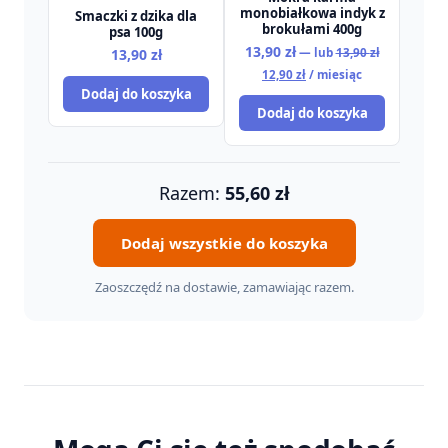
monobiałkowa indyk z
Smaczki z dzika dla
brokułami 400g
psa 100g
Pierwotna
13,90
zł
13,90
zł
—
lub
13,90
zł
cena
Aktualna
12,90
zł
/ miesiąc
wynosiła:
cena
Dodaj do koszyka
13,90 zł.
wynosi:
Dodaj do koszyka
12,90 zł.
Razem:
55,60
zł
Dodaj wszystkie do koszyka
Zaoszczędź na dostawie, zamawiając razem.