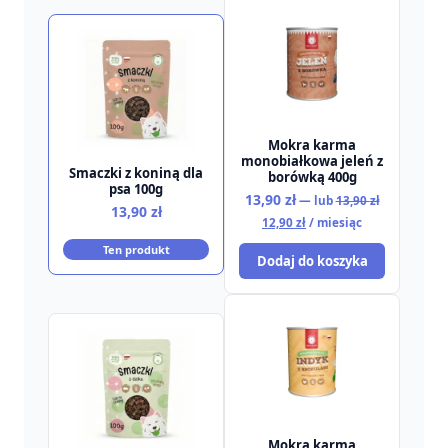
Mokra karma
monobiałkowa jeleń z
Smaczki z koniną dla
borówką 400g
psa 100g
Pierwotna
13,90
zł
—
lub
13,90
zł
13,90
zł
cena
Aktualna
12,90
zł
/ miesiąc
wynosiła:
cena
Ten produkt
13,90 zł.
wynosi:
Dodaj do koszyka
12,90 zł.
Mokra karma