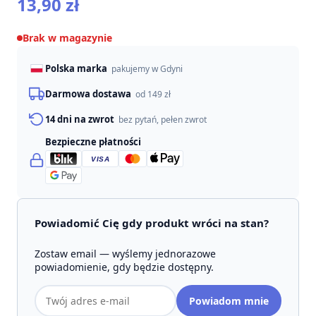
13,90
zł
Brak w magazynie
Polska marka
pakujemy w Gdyni
Darmowa dostawa
od 149 zł
14 dni na zwrot
bez pytań, pełen zwrot
Bezpieczne płatności
VISA
Powiadomić Cię gdy produkt wróci na stan?
Zostaw email — wyślemy jednorazowe
powiadomienie, gdy będzie dostępny.
Adres
Powiadom mnie
email