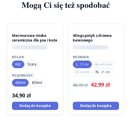
Mogą Ci się też spodobać
PROMOCJA
Marmurowa miska
4Dogs patyk z drzewa
ceramiczna dla psa i kota
kawowego
KOLOR:
ROZMIAR:
Róż
Szary
L
M
17 cm
13,5 cm
S
XL
12 cm
21 cm
POJEMNOŚĆ:
400ml
850ml
Pierwotna
Aktualn
42,99
zł
48,99
zł
cena
cena
34,90
zł
wynosiła:
wynosi:
Dodaj do koszyka
Dodaj do koszyka
48,99 zł.
42,99 zł.