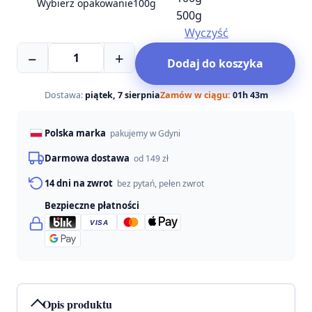
Wybierz opakowanie
100g
500g
Wyczyść
ilość
−
+
Dodaj do koszyka
Holista
Czystek
dla
Dostawa:
piątek, 7 sierpnia
Zamów w ciągu:
01h 43m
psa
i
Polska marka
pakujemy w Gdyni
kota
Darmowa dostawa
od 149 zł
14 dni na zwrot
bez pytań, pełen zwrot
Bezpieczne płatności
VISA
Opis produktu