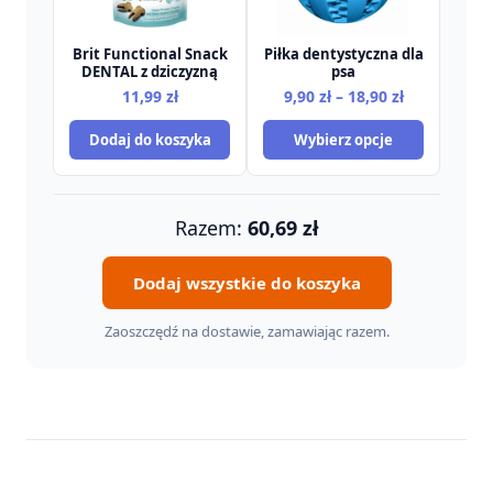
Brit Functional Snack
Piłka dentystyczna dla
DENTAL z dziczyzną
psa
Zakres
11,99
zł
9,90
zł
–
18,90
zł
cen:
Dodaj do koszyka
Wybierz opcje
od
9,90 zł
do
18,90 zł
Razem:
60,69
zł
Dodaj wszystkie do koszyka
Zaoszczędź na dostawie, zamawiając razem.