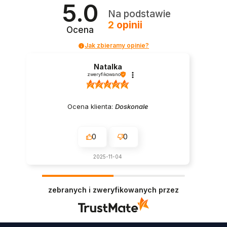
5.0
Na podstawie
2
opinii
Ocena
Jak zbieramy opinie?
Natalka
zweryfikowano
Ocena klienta:
Doskonale
0
0
2025-11-04
zebranych i zweryfikowanych przez