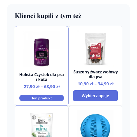
Klienci kupili z tym też
Suszony żwacz wołowy
Holista Czystek dla psa
dla psa
i kota
Zakres
10,90
zł
–
34,90
zł
Zakres
27,90
zł
–
68,90
zł
cen:
cen:
Wybierz opcje
od
Ten produkt
od
10,90 zł
27,90 zł
do
do
34,90 zł
68,90 zł