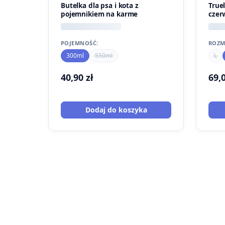
PROMOCJA
Butelka dla psa i kota z
True
pojemnikiem na karme
czer
POJEMNOŚĆ:
ROZM
300ml
550ml
L
40,90
zł
69,
Dodaj do koszyka