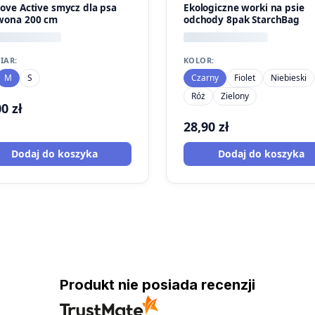
love Active smycz dla psa
Ekologiczne worki na psie
wona 200 cm
odchody 8pak StarchBag
IAR:
KOLOR:
M
S
Czarny
Fiolet
Niebieski
Róż
Zielony
00
zł
28,90
zł
Dodaj do koszyka
Dodaj do koszyka
Produkt nie posiada recenzji