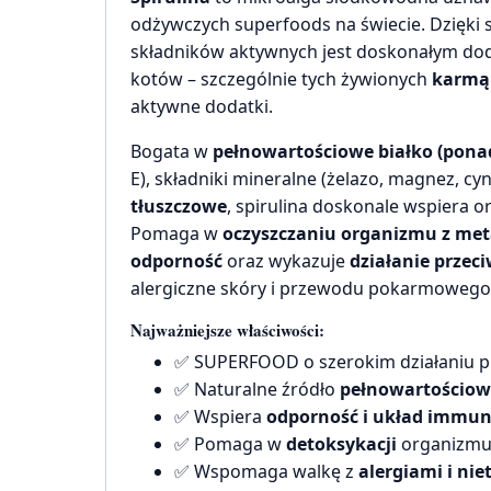
odżywczych superfoods na świecie. Dzięki 
składników aktywnych jest doskonałym dod
kotów – szczególnie tych żywionych
karmą
aktywne dodatki.
Bogata w
pełnowartościowe białko (pona
E), składniki mineralne (żelazo, magnez, cy
tłuszczowe
, spirulina doskonale wspiera 
Pomaga w
oczyszczaniu organizmu z metal
odporność
oraz wykazuje
działanie prze
alergiczne skóry i przewodu pokarmowego
Najważniejsze właściwości:
✅ SUPERFOOD o szerokim działaniu 
✅ Naturalne źródło
pełnowartościow
✅ Wspiera
odporność i układ immun
✅ Pomaga w
detoksykacji
organizmu 
✅ Wspomaga walkę z
alergiami i n