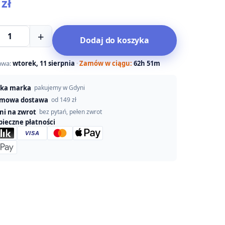
0
zł
+
Dodaj do koszyka
OD
awa:
wtorek, 11 sierpnia
·
Zamów w ciągu:
62h 51m
ska marka
pakujemy w Gdyni
mowa dostawa
od 149 zł
dni na zwrot
bez pytań, pełen zwrot
pieczne płatności
VISA