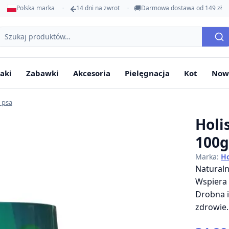
🚚
Polska marka
14 dni na zwrot
Darmowa dostawa od 149 zł
ukaj
oduktów
aki
Zabawki
Akcesoria
Pielęgnacja
Kot
Now
 psa
Holi
100
Marka:
Ho
Naturaln
Wspiera 
Drobna i
zdrowie.