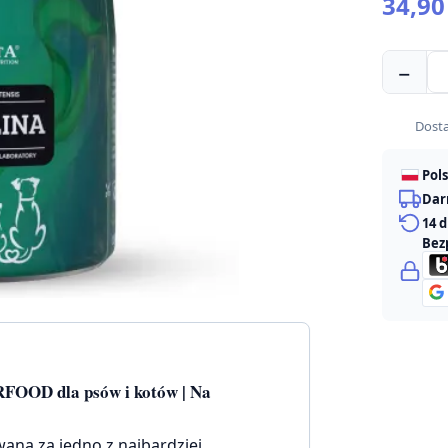
34,9
ilość
−
Holista
Spirulina
SUPERFO
Dost
100g
Pol
Dar
14 
Bez
RFOOD dla psów i kotów | Na
na za jedno z najbardziej