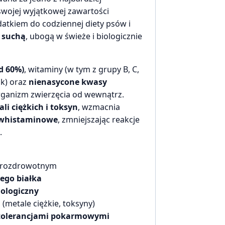
swojej wyjątkowej zawartości
atkiem do codziennej diety psów i
 suchą
, ubogą w świeże i biologicznie
d 60%)
, witaminy (w tym z grupy B, C,
nk) oraz
nienasycone kwasy
organizm zwierzęcia od wewnątrz.
i ciężkich i toksyn
, wzmacnia
ciwhistaminowe
, zmniejszając reakcje
.
prozdrowotnym
ego białka
ologiczny
(metale ciężkie, toksyny)
ietolerancjami pokarmowymi