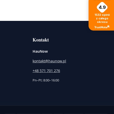
4.9
1532
opinii
z całego
okresu
Kontakt
HauNow
kontakt@haunow.pl
+48 571 701 276
Pn–Pt: 8:00–16:00