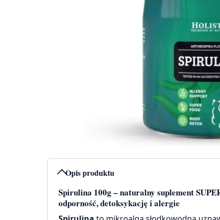
Opis produktu
Spirulina 100g – naturalny suplement SUPE
odporność, detoksykację i alergie
Spirulina
to mikroalga słodkowodna uznawa