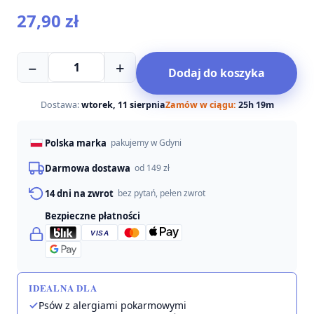
27,90
zł
ilość
−
+
Dodaj do koszyka
I'm
different
mięso
Dostawa:
wtorek, 11 sierpnia
Zamów w ciągu:
25h 19m
liofilizowane
perliczka
Polska marka
pakujemy w Gdyni
Darmowa dostawa
od 149 zł
14 dni na zwrot
bez pytań, pełen zwrot
Bezpieczne płatności
VISA
IDEALNA DLA
Psów z alergiami pokarmowymi