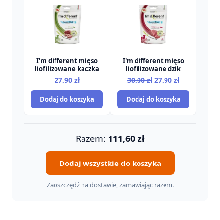
I'm different mięso
I'm different mięso
liofilizowane kaczka
liofilizowane dzik
Pierwotna
Aktualna
27,90
zł
30,00
zł
27,90
zł
cena
cena
Dodaj do koszyka
Dodaj do koszyka
wynosiła:
wynosi:
30,00 zł.
27,90 zł.
Razem:
111,60
zł
Dodaj wszystkie do koszyka
Zaoszczędź na dostawie, zamawiając razem.