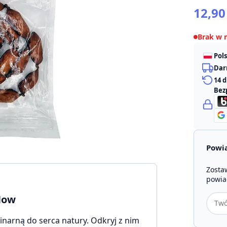
12,9
Brak w 
Pol
Dar
14 
Bez
Powia
Zosta
powia
Adres
uNow
email
narną do serca natury. Odkryj z nim