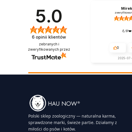
5.0
Mire
zweryfikowa
💪💯❤️
6
opinii klientów
zebranych i
0
zweryfikowanych przez
2025-07
Polski sklep zoologiczny — naturalna karma,
sprawdzone marki, świeże partie. Działamy z
miłości do psów i kotów.