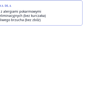
NA DLA
 z alergiami pokarmowymi
eliminacyjnych (bez kurczaka)
liwego brzucha (bez zbóż)