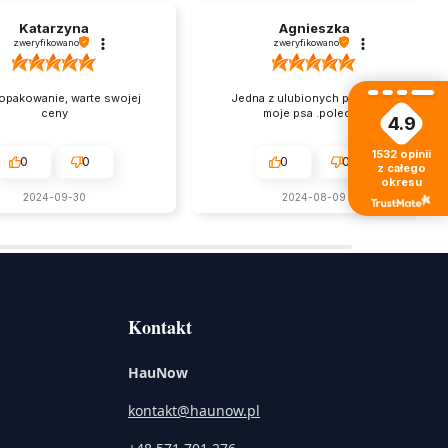
Katarzyna
Agnieszka
zweryfikowano
zweryfikowano
opakowanie, warte swojej
Jedna z ulubionych przekąsek
ceny
moje psa .polecam
4.9
1532
opinii
0
0
0
0
z całego
okresu
2024-09-30
2024-08-09
Kontakt
HauNow
kontakt@haunow.pl