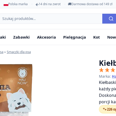
🚚
Polska marka
14 dni na zwrot
Darmowa dostawa od 149 zł
ukaj
oduktów
aki
Zabawki
Akcesoria
Pielęgnacja
Kot
Now
psa
»
Smaczki dla psa
Kieł
Marka:
H
Kiełbask
każdy pi
Doskona
porcji k
🐾
226 