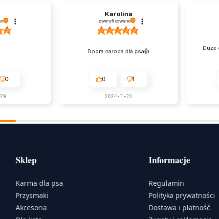
k
Karolina
no
zweryfikowano
Duze 
Dobra naroda dla psa👍️
0
0
1
-29
2024-11-23
Sklep
Informacje
Karma dla psa
Regulamin
Przysmaki
Polityka prywatności
Akcesoria
Dostawa i płatność