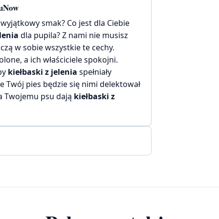
auNow
wyjątkowy smak? Co jest dla Ciebie
elenia
dla pupila? Z nami nie musisz
zą w sobie wszystkie te cechy.
lone, a ich właściciele spokojni.
 by
kiełbaski z jelenia
spełniały
e Twój pies będzie się nimi delektował
cia Twojemu psu dają
kiełbaski z