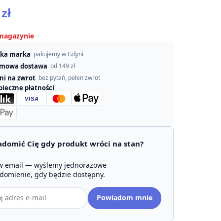
0
zł
magazynie
ska marka
pakujemy w Gdyni
mowa dostawa
od 149 zł
dni na zwrot
bez pytań, pełen zwrot
pieczne płatności
VISA
domić Cię gdy produkt wróci na stan?
w email — wyślemy jednorazowe
domienie, gdy będzie dostępny.
Powiadom mnie