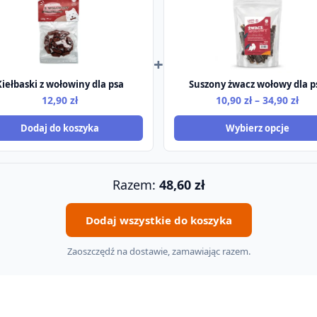
+
Kiełbaski z wołowiny dla psa
Suszony żwacz wołowy dla p
Zak
12,90
zł
10,90
zł
–
34,90
zł
cen
Dodaj do koszyka
Wybierz opcje
od
10,9
do
34,9
Razem:
48,60
zł
Dodaj wszystkie do koszyka
Zaoszczędź na dostawie, zamawiając razem.