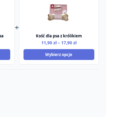
+
sa
Kość dla psa z królikiem
res
Zakres
11,90
zł
–
17,90
zł
:
cen:
Wybierz opcje
od
0 zł
11,90 zł
do
0 zł
17,90 zł