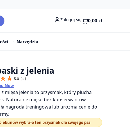
Zaloguj się
0,00
zł
ości
Narzędzia
baski z jelenia
5.0
(
6
)
au Now
i z mięsa jelenia to przysmak, który plucha
es. Naturalne mięso bez konserwantów.
ła nagroda treningowa lub urozmaicenie do
army.
opiekunów wybrało ten przysmak dla swojego psa