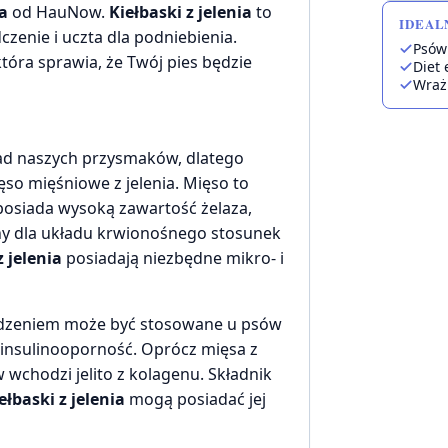
a
od HauNow.
Kiełbaski z jelenia
to
IDEAL
zenie i uczta dla podniebienia.
Psów
óra sprawia, że Twój pies będzie
Diet 
Wraż
ład naszych przysmaków, dlatego
ęso mięśniowe z jelenia. Mięso to
 posiada wysoką zawartość żelaza,
tny dla układu krwionośnego stosunek
z jelenia
posiadają niezbędne mikro- i
wodzeniem może być stosowane u psów
na insulinooporność. Oprócz mięsa z
wchodzi jelito z kolagenu. Składnik
ełbaski z jelenia
mogą posiadać jej