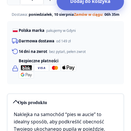
Dodaj do koszyka
Naklejka
na
samochód
Dostawa:
poniedziałek, 10 sierpnia
Zamów w ciągu:
06h 35m
'pies
w
Polska marka
pakujemy w Gdyni
aucie'
Darmowa dostawa
od 149 zł
14 dni na zwrot
bez pytań, pełen zwrot
Bezpieczne płatności
VISA
Opis produktu
Naklejka na samochód “pies w aucie” to
idealny sposób, aby podkreślić obecność
Twojego ukochanego pupila w pojeździe.