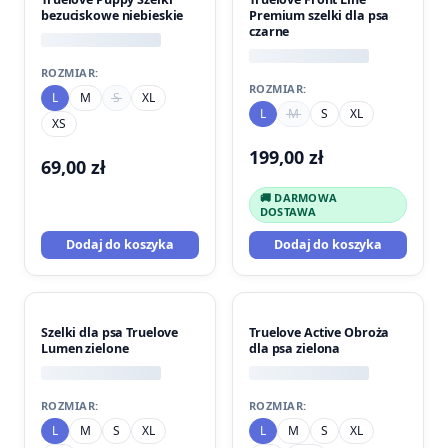
bezuciskowe niebieskie
Premium szelki dla psa
czarne
ROZMIAR:
ROZMIAR:
L
M
S
XL
L
M
S
XL
XS
199,00
zł
69,00
zł
🚚 DARMOWA
DOSTAWA
Dodaj do koszyka
Dodaj do koszyka
Szelki dla psa Truelove
Truelove Active Obroża
Lumen zielone
dla psa zielona
ROZMIAR:
ROZMIAR:
L
M
S
XL
L
M
S
XL