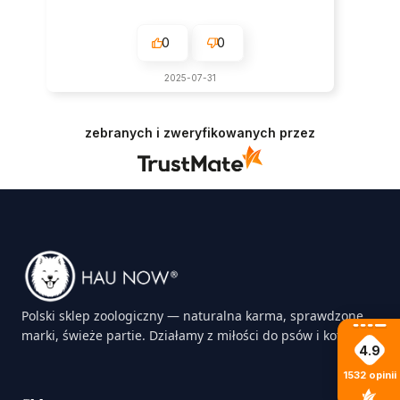
0
0
2025-07-31
zebranych i zweryfikowanych przez
Polski sklep zoologiczny — naturalna karma, sprawdzone
marki, świeże partie. Działamy z miłości do psów i kotów.
4.9
1532
opinii