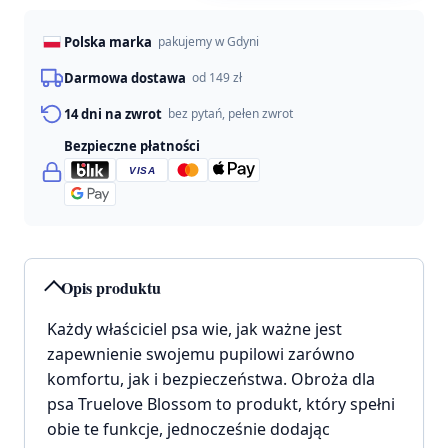
Truelove
Blossom
Polska marka
pakujemy w Gdyni
granatowo-
czerwona
Darmowa dostawa
od 149 zł
14 dni na zwrot
bez pytań, pełen zwrot
Bezpieczne płatności
VISA
Opis produktu
Każdy właściciel psa wie, jak ważne jest
zapewnienie swojemu pupilowi zarówno
komfortu, jak i bezpieczeństwa. Obroża dla
psa Truelove Blossom to produkt, który spełni
obie te funkcje, jednocześnie dodając