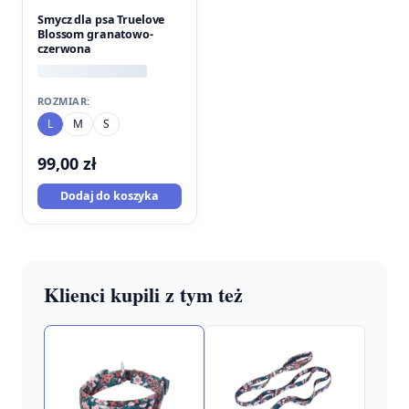
Smycz dla psa Truelove
Blossom granatowo-
czerwona
ROZMIAR:
L
M
S
99,00
zł
Dodaj do koszyka
Klienci kupili z tym też