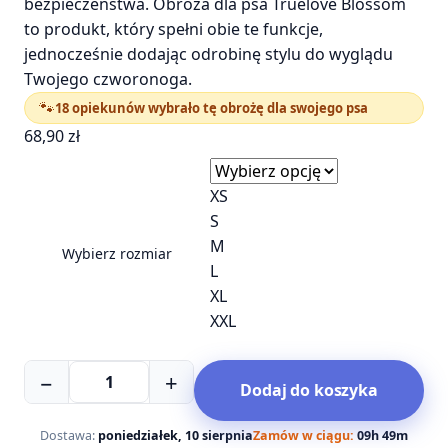
bezpieczeństwa. Obroża dla psa Truelove Blossom
to produkt, który spełni obie te funkcje,
jednocześnie dodając odrobinę stylu do wyglądu
Twojego czworonoga.
🐾
18 opiekunów wybrało tę obrożę dla swojego psa
68,90
zł
XS
S
M
Wybierz rozmiar
L
XL
XXL
ilość
−
+
Dodaj do koszyka
Obroża
dla
psa
Dostawa:
poniedziałek, 10 sierpnia
Zamów w ciągu:
09h 49m