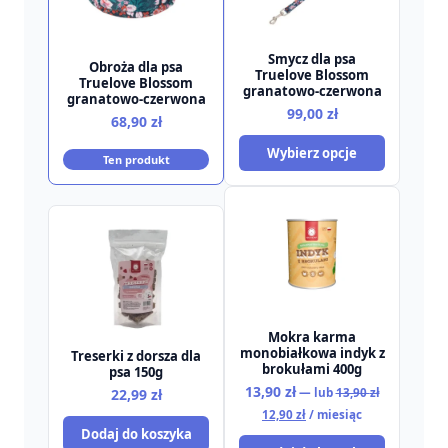
Smycz dla psa
Obroża dla psa
Truelove Blossom
Truelove Blossom
granatowo-czerwona
granatowo-czerwona
99,00
zł
68,90
zł
Wybierz opcje
Ten produkt
Mokra karma
monobiałkowa indyk z
Treserki z dorsza dla
brokułami 400g
psa 150g
Pierwotna
13,90
zł
22,99
zł
—
lub
13,90
zł
cena
Aktualna
12,90
zł
/ miesiąc
wynosiła:
cena
Dodaj do koszyka
13,90 zł.
wynosi: