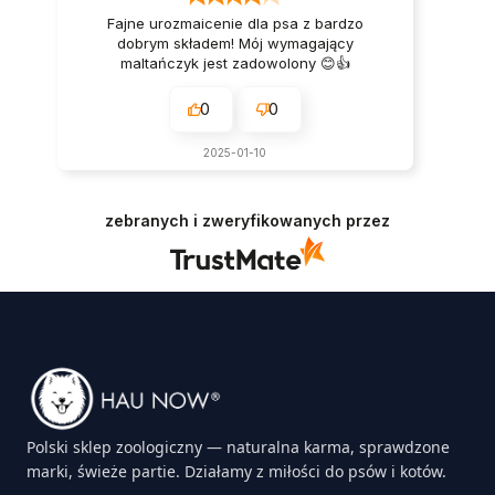
Fajne urozmaicenie dla psa z bardzo
dobrym składem! Mój wymagający
maltańczyk jest zadowolony 😊👍️
0
0
2025-01-10
zebranych i zweryfikowanych przez
Polski sklep zoologiczny — naturalna karma, sprawdzone
marki, świeże partie. Działamy z miłości do psów i kotów.