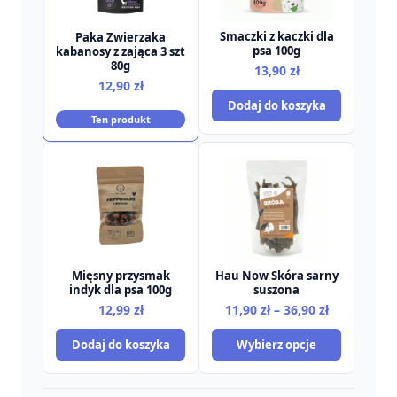
Smaczki z kaczki dla
Paka Zwierzaka
psa 100g
kabanosy z zająca 3 szt
80g
13,90
zł
12,90
zł
Dodaj do koszyka
Ten produkt
Mięsny przysmak
Hau Now Skóra sarny
indyk dla psa 100g
suszona
Zakres
12,99
zł
11,90
zł
–
36,90
zł
cen:
Dodaj do koszyka
Wybierz opcje
od
11,90 zł
do