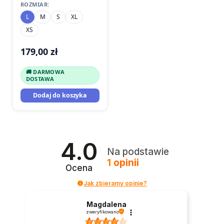
ROZMIAR:
L
M
S
XL
XS
179,00
zł
🚚 DARMOWA
DOSTAWA
Dodaj do koszyka
4.0
Na podstawie
1
opinii
Ocena
Jak zbieramy opinie?
Magdalena
zweryfikowano