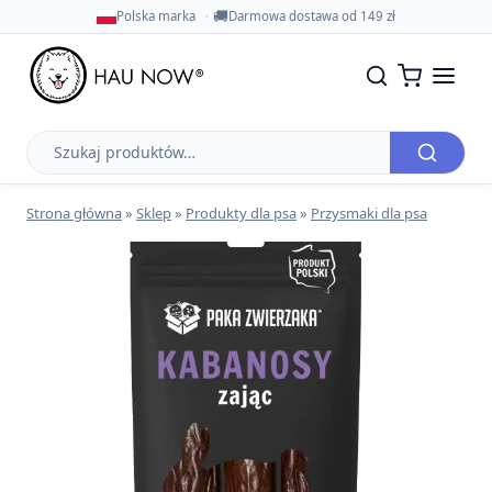
🚚
Polska marka
Darmowa dostawa od 149 zł
Szukaj
produktów
Strona główna
»
Sklep
»
Produkty dla psa
»
Przysmaki dla psa