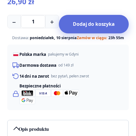
26,90
zł
ilość
−
+
Dodaj do koszyka
Pluszowy
słoń
z
Dostawa:
poniedziałek, 10 sierpnia
Zamów w ciągu:
23h 55m
piszczałką
dla
Polska marka
pakujemy w Gdyni
psa
40
Darmowa dostawa
od 149 zł
cm
14 dni na zwrot
bez pytań, pełen zwrot
Bezpieczne płatności
VISA
Opis produktu