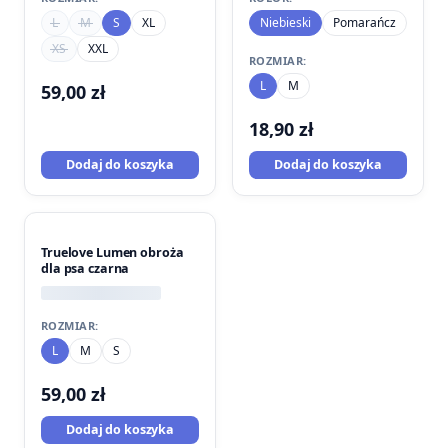
L
M
S
XL
Niebieski
Pomarańcz
XS
XXL
ROZMIAR:
L
M
59,00
zł
18,90
zł
Dodaj do koszyka
Dodaj do koszyka
Truelove Lumen obroża
dla psa czarna
ROZMIAR:
L
M
S
59,00
zł
Dodaj do koszyka