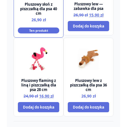
Pluszowy lew —
Pluszowy słoń z
zabawka dla psa
piszczałką dla psa 40
cm
Pierwotna
Aktualna
26,90
zł
15,90
zł
26,90
zł
cena
cena
Dodaj do koszyka
wynosiła:
wynosi:
Ten produkt
26,90 zł.
15,90 zł.
Pluszowy flaming z
Pluszowy lew z
liną i piszczałką dla
piszczałką dla psa 36
psa 28 cm
cm
Pierwotna
Aktualna
24,90
zł
16,90
zł
26,90
zł
cena
cena
Dodaj do koszyka
Dodaj do koszyka
wynosiła:
wynosi:
24,90 zł.
16,90 zł.