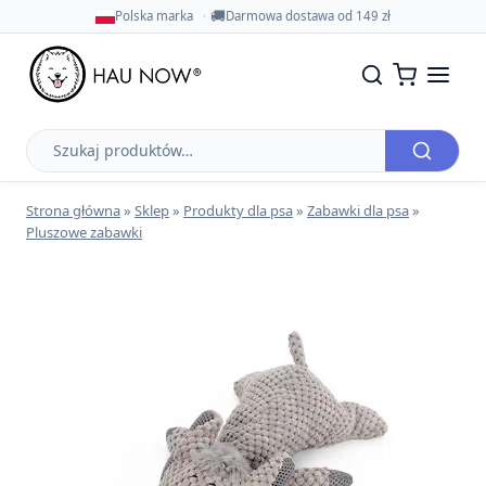
🚚
Polska marka
Darmowa dostawa od 149 zł
Szukaj
produktów
Strona główna
»
Sklep
»
Produkty dla psa
»
Zabawki dla psa
»
Pluszowe zabawki