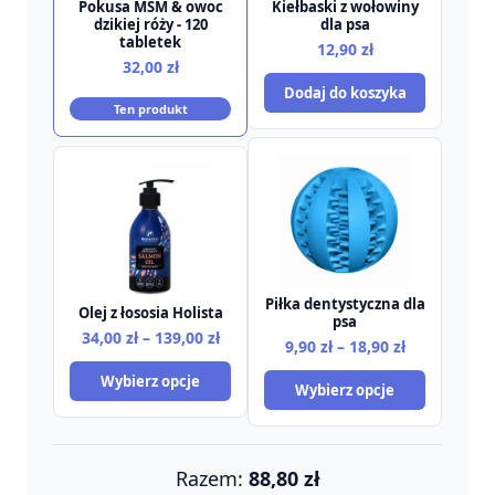
Kiełbaski z wołowiny
Pokusa MSM & owoc
dla psa
dzikiej róży - 120
tabletek
12,90
zł
32,00
zł
Dodaj do koszyka
Ten produkt
Piłka dentystyczna dla
Olej z łososia Holista
psa
Zakres
34,00
zł
–
139,00
zł
Zakres
9,90
zł
–
18,90
zł
cen:
cen:
Wybierz opcje
od
Wybierz opcje
od
34,00 zł
9,90 zł
do
do
139,00 zł
18,90 zł
Razem:
88,80
zł