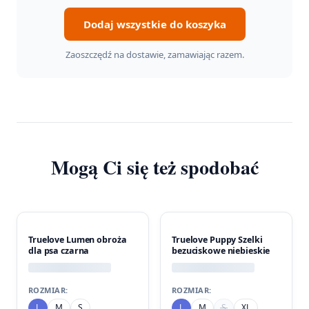
Dodaj wszystkie do koszyka
Zaoszczędź na dostawie, zamawiając razem.
Mogą Ci się też spodobać
Truelove Lumen obroża
Truelove Puppy Szelki
dla psa czarna
bezuciskowe niebieskie
ROZMIAR:
ROZMIAR:
L
M
S
L
M
S
XL