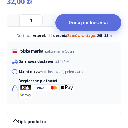
32,00
zł
ilość
−
+
Dodaj do koszyka
Pokusa
MSM
&
Dostawa:
wtorek, 11 sierpnia
Zamów w ciągu:
29h 35m
owoc
dzikiej
Polska marka
pakujemy w Gdyni
róży
-
Darmowa dostawa
od 149 zł
120
14 dni na zwrot
bez pytań, pełen zwrot
tabletek
Bezpieczne płatności
VISA
Opis produktu