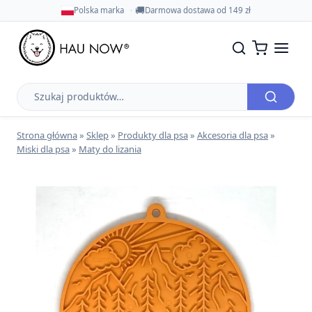
🚚
Polska marka
Darmowa dostawa od 149 zł
Szukaj
produktów
Strona główna
»
Sklep
»
Produkty dla psa
»
Akcesoria dla psa
»
Miski dla psa
»
Maty do lizania