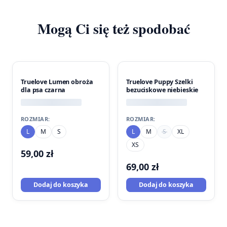
Mogą Ci się też spodobać
Truelove Lumen obroża
Truelove Puppy Szelki
dla psa czarna
bezuciskowe niebieskie
ROZMIAR:
ROZMIAR:
L
M
S
L
M
S
XL
XS
59,00
zł
69,00
zł
Dodaj do koszyka
Dodaj do koszyka