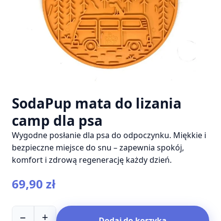
SodaPup mata do lizania
camp dla psa
Wygodne posłanie dla psa do odpoczynku. Miękkie i
bezpieczne miejsce do snu – zapewnia spokój,
komfort i zdrową regenerację każdy dzień.
69,90
zł
ilość
−
+
Dodaj do koszyka