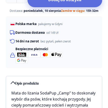
SodaPup
mata
do
Dostawa:
poniedziałek, 10 sierpnia
Zamów w ciągu:
15h 32m
lizania
camp
Polska marka
pakujemy w Gdyni
dla
psa
Darmowa dostawa
od 149 zł
14 dni na zwrot
bez pytań, pełen zwrot
Bezpieczne płatności
VISA
Opis produktu
Mata do lizania SodaPup „Camp” to doskonały
wybór dla psów, które kochają przygody. Jej
ciepły pomarańczowy odcień i wytrzymała