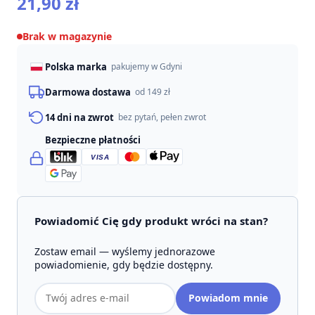
21,90
zł
Brak w magazynie
Polska marka
pakujemy w Gdyni
Darmowa dostawa
od 149 zł
14 dni na zwrot
bez pytań, pełen zwrot
Bezpieczne płatności
VISA
Powiadomić Cię gdy produkt wróci na stan?
Zostaw email — wyślemy jednorazowe
powiadomienie, gdy będzie dostępny.
Adres
Powiadom mnie
email