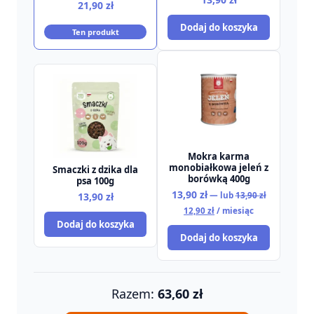
21,90
zł
Dodaj do koszyka
Ten produkt
Mokra karma
monobiałkowa jeleń z
Smaczki z dzika dla
borówką 400g
psa 100g
Pierwotna
13,90
zł
13,90
zł
—
lub
13,90
zł
cena
Aktualna
12,90
zł
/ miesiąc
wynosiła:
cena
Dodaj do koszyka
13,90 zł.
wynosi:
Dodaj do koszyka
12,90 zł.
Razem:
63,60
zł