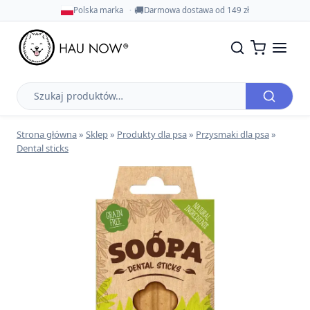
🚚
Polska marka
Darmowa dostawa od 149 zł
Szukaj
produktów
Strona główna
»
Sklep
»
Produkty dla psa
»
Przysmaki dla psa
»
Dental sticks