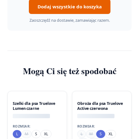
Dodaj wszystkie do koszyka
Zaoszczędź na dostawie, zamawiając razem.
Mogą Ci się też spodobać
Szelki dla psa Truelove
Obroża dla psa Truelove
Lumen czarne
Active czerwona
ROZMIAR:
ROZMIAR:
L
M
S
XL
L
M
S
XL