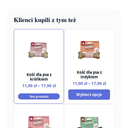
Klienci kupili z tym też
Kość dla psa z
Kość dla psa z
indykiem
królikiem
Zakres
11,90
zł
–
17,90
zł
Zakres
11,90
zł
–
17,90
zł
cen:
cen:
Wybierz opcje
od
Ten produkt
od
11,90 zł
11,90 zł
do
do
17,90 zł
17,90 zł