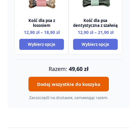
Kość dla psa z
Kość dla psa
łososiem
dentystyczna z szałwią
Zakres
Zakres
12,90
zł
–
18,90
zł
12,90
zł
–
21,90
zł
cen:
cen:
Wybierz opcje
Wybierz opcje
od
od
12,90 zł
12,90 zł
do
do
18,90 zł
21,90 zł
Razem:
49,60
zł
Dodaj wszystkie do koszyka
Zaoszczędź na dostawie, zamawiając razem.