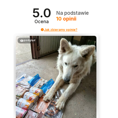
5.0
Na podstawie
10
opinii
Ocena
Jak zbieramy opinie?
podgląd