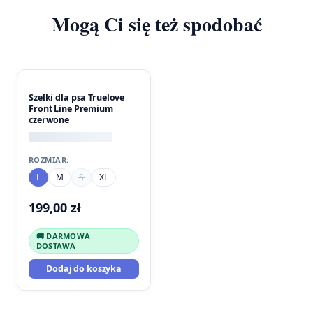
Mogą Ci się też spodobać
Szelki dla psa Truelove
Front Line Premium
czerwone
ROZMIAR:
L
M
S
XL
199,00
zł
🚚 DARMOWA
DOSTAWA
Dodaj do koszyka