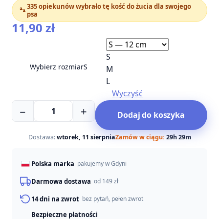
335 opiekunów wybrało tę kość do żucia dla swojego
🐾
psa
11,90
zł
S
Wybierz rozmiar
S
M
L
Wyczyść
ilość
−
+
Dodaj do koszyka
Kość
dla
psa
Dostawa:
wtorek, 11 sierpnia
Zamów w ciągu:
29h 29m
z
królikiem
Polska marka
pakujemy w Gdyni
Darmowa dostawa
od 149 zł
14 dni na zwrot
bez pytań, pełen zwrot
Bezpieczne płatności