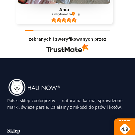
Ania
zweryfikowano
Psiaki kochają kości !🫶🏻
Opinia dotyczy podobnego produktu:
Kość
dla psa z królikiem - M
zebranych i zweryfikowanych przez
0
0
2025-06-11
Polski sklep zoologiczny — naturalna karma, sprawdzone
marki, świeże partie. Działamy z miłości do psów i kotów.
4.9
Sklep