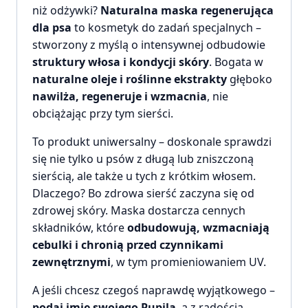
niż odżywki?
Naturalna maska regenerująca
dla psa
to kosmetyk do zadań specjalnych –
stworzony z myślą o intensywnej odbudowie
struktury włosa i kondycji skóry
. Bogata w
naturalne oleje i roślinne ekstrakty
głęboko
nawilża, regeneruje i wzmacnia
, nie
obciążając przy tym sierści.
To produkt uniwersalny – doskonale sprawdzi
się nie tylko u psów z długą lub zniszczoną
sierścią, ale także u tych z krótkim włosem.
Dlaczego? Bo zdrowa sierść zaczyna się od
zdrowej skóry. Maska dostarcza cennych
składników, które
odbudowują, wzmacniają
cebulki i chronią przed czynnikami
zewnętrznymi
, w tym promieniowaniem UV.
A jeśli chcesz czegoś naprawdę wyjątkowego –
podaj imię swojego Pupila
, a z radością