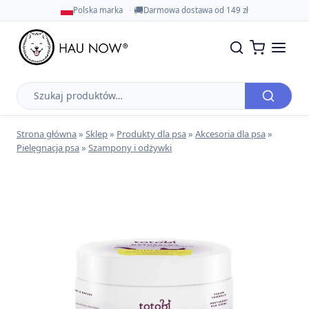
🚚
Polska marka
Darmowa dostawa od 149 zł
Szukaj
produktów
Strona główna
»
Sklep
»
Produkty dla psa
»
Akcesoria dla psa
»
Pielęgnacja psa
»
Szampony i odżywki