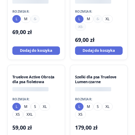
ROZMIAR:
ROZMIAR:
L
M
S
L
M
S
XL
XS
69,00
zł
69,00
zł
Dodaj do koszyka
Dodaj do koszyka
Truelove Active Obroża
Szelki dla psa Truelove
dla psa fioletowa
Lumen czarne
ROZMIAR:
ROZMIAR:
L
M
S
XL
L
M
S
XL
XS
XXL
XS
59,00
zł
179,00
zł