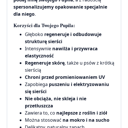
spersonalizujemy opakowanie specjalnie
dla niego
.
Korzyści dla Twojego Pupila:
Głęboko
regeneruje i odbudowuje
strukturę sierści
Intensywnie
nawilża i przywraca
elastyczność
Regeneruje skórę
, także u psów z krótką
sierścią
Chroni przed promieniowaniem UV
Zapobiega
puszeniu i elektryzowaniu
się sierści
Nie obciąża, nie skleja i nie
przetłuszcza
Zawiera to, co
najlepsze z roślin i ziół
Można stosować
na mokro i na sucho
Delikatny, naturalny zapach