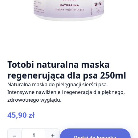
Totobi naturalna maska
regenerująca dla psa 250ml
Naturalna maska do pielęgnacji sierści psa.
Intensywne nawilżenie i regeneracja dla pięknego,
zdrowotnego wyglądu.
45,90
zł
ilość
−
+
Dodaj do koszyka