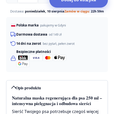
Totobi
naturalna
maska
Dostawa:
poniedziałek, 10 sierpnia
Zamów w ciągu:
22h 59m
regenerująca
dla
Polska marka
pakujemy w Gdyni
psa
250ml
Darmowa dostawa
od 149 zł
14 dni na zwrot
bez pytań, pełen zwrot
Bezpieczne płatności
VISA
Opis produktu
Naturalna maska regenerująca dla psa 250 ml –
intensywna pielęgnacja i odbudowa sierści
Sierść Twojego psa potrzebuje czegoś więcej