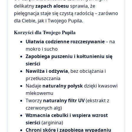
delikatny
zapach aloesu
sprawia, że
pielęgnacja staje się czystą radością – zarówno
dla Ciebie, jak i Twojego Pupila.
Korzyści dla Twojego Pupila
Ułatwia codzienne rozczesywanie
– na
mokro i sucho
Zapobiega puszeniu i kołtunieniu się
sierści
Nawilża i odżywia
, bez obciążania i
przetłuszczania
Nadaje
naturalny połysk
dzięki kwasowi
mlekowemu
Tworzy
naturalny filtr UV
(ekstrakt z
czerwonych alg)
Wzmacnia cebulki i wspiera wzrost
sierści
(arginina)
Chroni skórę i zapobiega wypadaniu