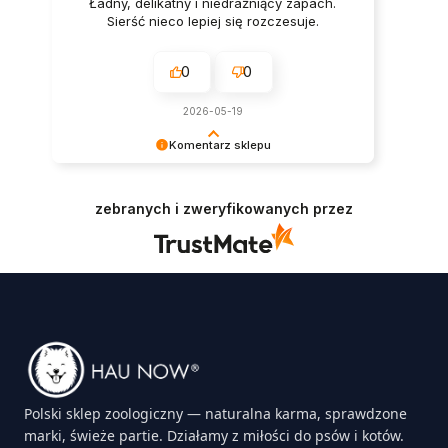
Ładny, delikatny i niedrażniący zapach.
Sierść nieco lepiej się rozczesuje.
0
0
2026-05-19
Komentarz sklepu
Twoja opinia bardzo nas ucieszyła. Pozdrawiamy
serdecznie Ciebie i Twojego zadowolonego
zebranych i zweryfikowanych przez
pupila 🐶
Polski sklep zoologiczny — naturalna karma, sprawdzone
marki, świeże partie. Działamy z miłości do psów i kotów.