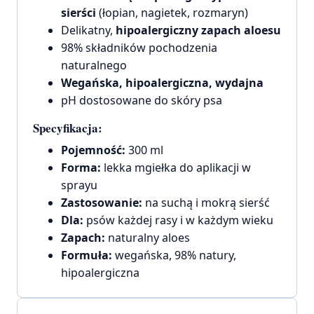
sierści
(łopian, nagietek, rozmaryn)
Delikatny,
hipoalergiczny zapach aloesu
98% składników pochodzenia
naturalnego
Wegańska, hipoalergiczna, wydajna
pH dostosowane do skóry psa
Specyfikacja:
Pojemność:
300 ml
Forma:
lekka mgiełka do aplikacji w
sprayu
Zastosowanie:
na suchą i mokrą sierść
Dla:
psów każdej rasy i w każdym wieku
Zapach:
naturalny aloes
Formuła:
wegańska, 98% natury,
hipoalergiczna