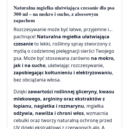
Naturalna mgiełka ułatwiająca czesanie dla psa
300 ml – na mokro i sucho, z aloesowym
zapachem
Rozczesywanie może być łatwe, przyjemne i…
pachnące!
Naturalna mgiełka ułatwiająca
czesanie
to lekki, roślinny spray stworzony z
myślą o codziennej pielęgnacji sierści Twojego
psa. Może być stosowana zarówno
na mokro,
jak i na sucho
, ułatwiając rozczesywanie,
zapobiegając kołtunieniu i elektryzowaniu
,
bez obciążania włosa.
Dzięki
zawartości roślinnej gliceryny, kwasu
mlekowego, argininy oraz ekstraktów z
łopianu, nagietka i rozmarynu
, mgiełka
odżywia, nawilża i chroni włos
, wzmacnia
cebulki oraz tworzy naturalną ochronę przed
UV dzięki ekstraktowi z czerwonych alg. A