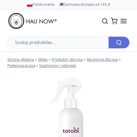
🚚
Polska marka
Darmowa dostawa od 149 zł
Szukaj
produktów
Strona główna
»
Sklep
»
Produkty dla psa
»
Akcesoria dla psa
»
Pielęgnacja psa
»
Szampony i odżywki