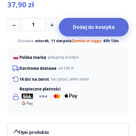
37,90
zł
ilość
−
+
Dodaj do koszyka
Totobi
Naturalna
mgiełka
Dostawa:
wtorek, 11 sierpnia
Zamów w ciągu:
45h 13m
ułatwiająca
rozczesywanie
Polska marka
pakujemy w Gdyni
300ml
Darmowa dostawa
od 149 zł
14 dni na zwrot
bez pytań, pełen zwrot
Bezpieczne płatności
VISA
Opis produktu