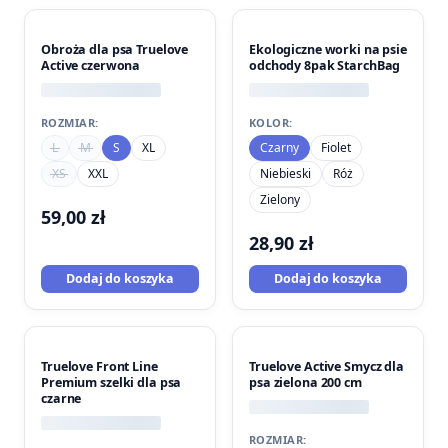
Obroża dla psa Truelove
Ekologiczne worki na psie
Active czerwona
odchody 8pak StarchBag
ROZMIAR:
KOLOR:
L
M
S
XL
Czarny
Fiolet
XS
XXL
Niebieski
Róż
Zielony
59,00
zł
28,90
zł
Dodaj do koszyka
Dodaj do koszyka
Truelove Front Line
Truelove Active Smycz dla
Premium szelki dla psa
psa zielona 200 cm
czarne
ROZMIAR: