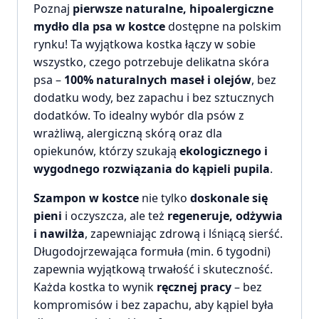
Poznaj
pierwsze naturalne, hipoalergiczne
mydło dla psa w kostce
dostępne na polskim
rynku! Ta wyjątkowa kostka łączy w sobie
wszystko, czego potrzebuje delikatna skóra
psa –
100% naturalnych maseł i olejów
, bez
dodatku wody, bez zapachu i bez sztucznych
dodatków. To idealny wybór dla psów z
wrażliwą, alergiczną skórą oraz dla
opiekunów, którzy szukają
ekologicznego i
wygodnego rozwiązania do kąpieli pupila
.
Szampon w kostce
nie tylko
doskonale się
pieni
i oczyszcza, ale też
regeneruje, odżywia
i nawilża
, zapewniając zdrową i lśniącą sierść.
Długodojrzewająca formuła (min. 6 tygodni)
zapewnia wyjątkową trwałość i skuteczność.
Każda kostka to wynik
ręcznej pracy
– bez
kompromisów i bez zapachu, aby kąpiel była