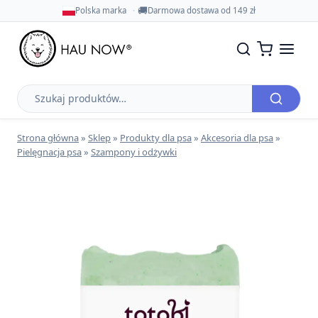
🚚
Polska marka
Darmowa dostawa od 149 zł
Szukaj
produktów
Strona główna
»
Sklep
»
Produkty dla psa
»
Akcesoria dla psa
»
Pielęgnacja psa
»
Szampony i odżywki