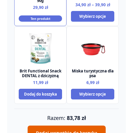
90g
Zakres
34,90
zł
–
39,90
zł
29,90
zł
cen:
Wybierz opcje
od
Ten produkt
34,90 zł
do
39,90 zł
Brit Functional Snack
Miska turystyczna dla
DENTAL z dziczyzną
psa
11,99
zł
6,99
zł
Dodaj do koszyka
Wybierz opcje
Razem:
83,78
zł
Dodaj wszystkie do koszyka