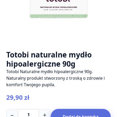
Totobi naturalne mydło
hipoalergiczne 90g
Totobi Naturalne mydło hipoalergiczne 90g.
Naturalny produkt stworzony z troską o zdrowie i
komfort Twojego pupila.
29,90
zł
ilość
−
+
Dodaj do koszyka