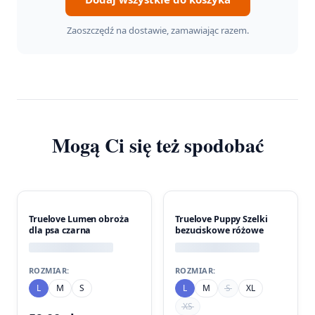
Zaoszczędź na dostawie, zamawiając razem.
Mogą Ci się też spodobać
Truelove Lumen obroża
Truelove Puppy Szelki
dla psa czarna
bezuciskowe różowe
ROZMIAR:
ROZMIAR:
L
M
S
L
M
S
XL
XS