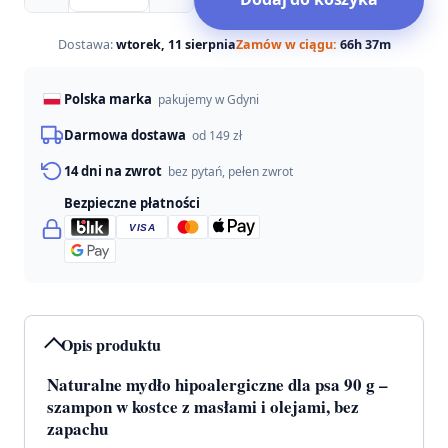
Totobi
naturalne
mydło
Dostawa:
wtorek, 11 sierpnia
Zamów w ciągu:
66h 37m
hipoalergiczne
90g
Polska marka
pakujemy w Gdyni
Darmowa dostawa
od 149 zł
14 dni na zwrot
bez pytań, pełen zwrot
Bezpieczne płatności
VISA
Opis produktu
Naturalne mydło hipoalergiczne dla psa 90 g –
szampon w kostce z masłami i olejami, bez
zapachu