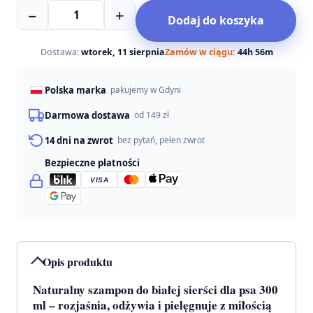
ilość
−
+
Dodaj do koszyka
Totobi
Naturalny
szampon
Dostawa:
wtorek, 11 sierpnia
Zamów w ciągu:
44h 56m
do
białej
Polska marka
pakujemy w Gdyni
sierści
300ml
Darmowa dostawa
od 149 zł
14 dni na zwrot
bez pytań, pełen zwrot
Bezpieczne płatności
VISA
Opis produktu
Naturalny szampon do białej sierści dla psa 300
ml – rozjaśnia, odżywia i pielęgnuje z miłością