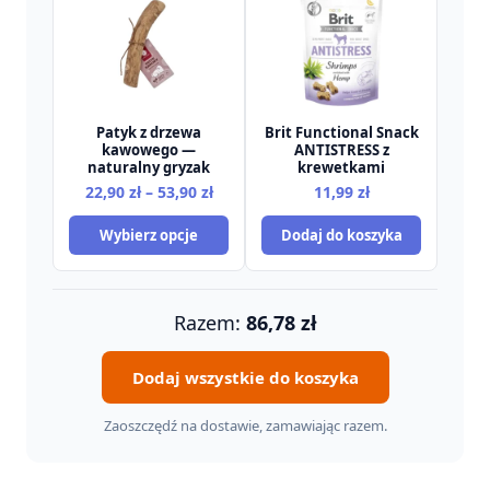
Patyk z drzewa
Brit Functional Snack
kawowego —
ANTISTRESS z
naturalny gryzak
krewetkami
Zakres
22,90
zł
–
53,90
zł
11,99
zł
cen:
Wybierz opcje
Dodaj do koszyka
od
22,90 zł
do
53,90 zł
Razem:
86,78
zł
Dodaj wszystkie do koszyka
Zaoszczędź na dostawie, zamawiając razem.