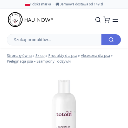
🚚
Polska marka
Darmowa dostawa od 149 zł
Szukaj
produktów
Strona główna
»
Sklep
»
Produkty dla psa
»
Akcesoria dla psa
»
Pielęgnacja psa
»
Szampony i odżywki