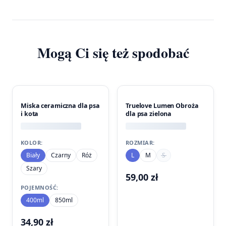
Mogą Ci się też spodobać
Miska ceramiczna dla psa
Truelove Lumen Obroża
i kota
dla psa zielona
KOLOR:
ROZMIAR:
Biały
Czarny
Róż
L
M
S
Szary
59,00
zł
POJEMNOŚĆ:
400ml
850ml
34,90
zł