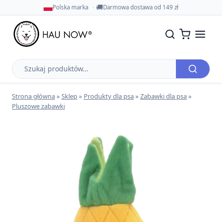
🚚
Polska marka
Darmowa dostawa od 149 zł
Szukaj
produktów
Strona główna
»
Sklep
»
Produkty dla psa
»
Zabawki dla psa
»
Pluszowe zabawki