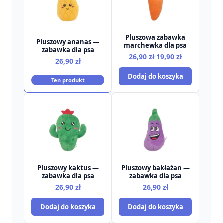
Pluszowa zabawka
Pluszowy ananas —
marchewka dla psa
zabawka dla psa
Pierwotna
Aktualna
26,90
zł
19,90
zł
26,90
zł
cena
cena
Dodaj do koszyka
wynosiła:
wynosi:
Ten produkt
26,90 zł.
19,90 zł.
Pluszowy kaktus —
Pluszowy bakłażan —
zabawka dla psa
zabawka dla psa
26,90
zł
26,90
zł
Dodaj do koszyka
Dodaj do koszyka