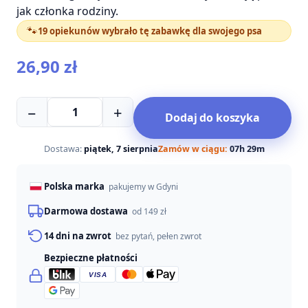
jak członka rodziny.
🐾
19 opiekunów wybrało tę zabawkę dla swojego psa
26,90
zł
ilość
−
+
Dodaj do koszyka
Pluszowy
ananas
—
Dostawa:
piątek, 7 sierpnia
Zamów w ciągu:
07h 29m
zabawka
dla
Polska marka
pakujemy w Gdyni
psa
Darmowa dostawa
od 149 zł
14 dni na zwrot
bez pytań, pełen zwrot
Bezpieczne płatności
VISA