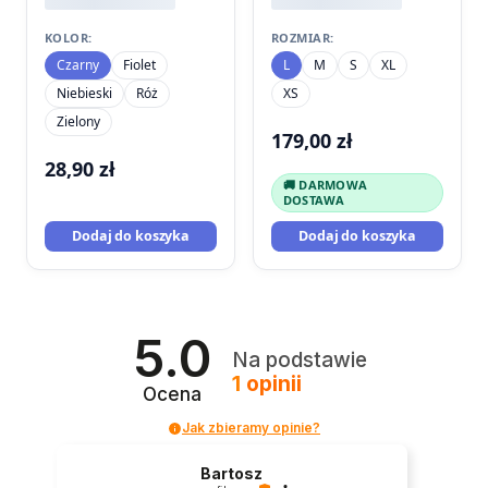
KOLOR:
ROZMIAR:
Czarny
Fiolet
L
M
S
XL
Niebieski
Róż
XS
Zielony
179,00
zł
28,90
zł
🚚 DARMOWA
DOSTAWA
Dodaj do koszyka
Dodaj do koszyka
5.0
Na podstawie
1
opinii
Ocena
Jak zbieramy opinie?
Bartosz