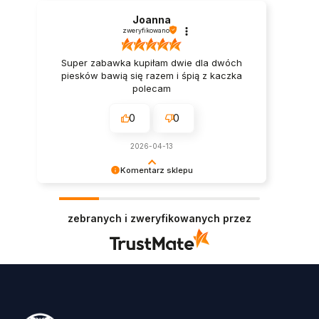
Joanna
zweryfikowano
Super zabawka kupiłam dwie dla dwóch
piesków bawią się razem i śpią z kaczka
polecam
0
0
2026-04-13
Komentarz sklepu
Dziękujemy za recenzję i dobre słowo.
Serdeczne pozdrowienia dla Ciebie i Twojego
zebranych i zweryfikowanych przez
pupila 🐾