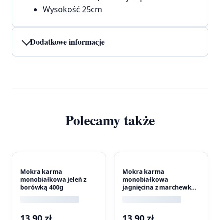
Wysokość 25cm
Dodatkowe informacje
Polecamy także
Mokra karma
Mokra karma
monobiałkowa jeleń z
monobiałkowa
borówką 400g
jagnięcina z marchewką
400g
13,90
zł
13,90
zł