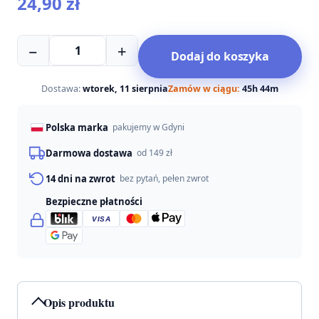
24,90
zł
ilość
−
+
Dodaj do koszyka
Pluszowa
kaczka
—
Dostawa:
wtorek, 11 sierpnia
Zamów w ciągu:
45h 44m
zabawka
dla
Polska marka
pakujemy w Gdyni
psa
Darmowa dostawa
od 149 zł
14 dni na zwrot
bez pytań, pełen zwrot
Bezpieczne płatności
VISA
Opis produktu