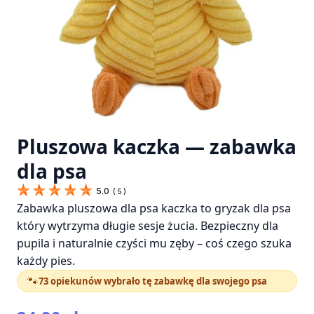
Pluszowa kaczka — zabawka
dla psa
5.0
(
5
)
Zabawka pluszowa dla psa kaczka to gryzak dla psa
który wytrzyma długie sesje żucia. Bezpieczny dla
pupila i naturalnie czyści mu zęby – coś czego szuka
każdy pies.
🐾
73 opiekunów wybrało tę zabawkę dla swojego psa