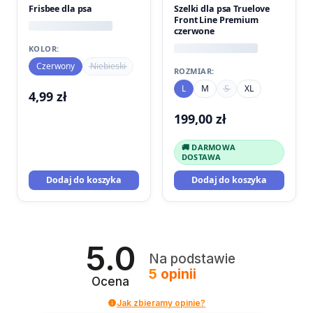
Frisbee dla psa
Szelki dla psa Truelove
Front Line Premium
czerwone
KOLOR:
Czerwony
Niebieski
ROZMIAR:
L
M
S
XL
4,99
zł
199,00
zł
🚚 DARMOWA
DOSTAWA
Dodaj do koszyka
Dodaj do koszyka
5.0
Na podstawie
5
opinii
Ocena
Jak zbieramy opinie?