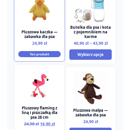
Butelka dla psa i kota
z pojemnikiem na
Pluszowa kaczka —
karme
zabawka dla psa
Zakres
40,90
zł
–
43,90
zł
24,90
zł
cen:
Wybierz opcje
Ten produkt
od
40,90 zł
do
43,90 zł
Pluszowy flaming z
Pluszowa małpa —
liną i piszczałką dla
zabawka dla psa
psa 28 cm
24,90
zł
Pierwotna
Aktualna
24,90
zł
16,90
zł
cena
cena