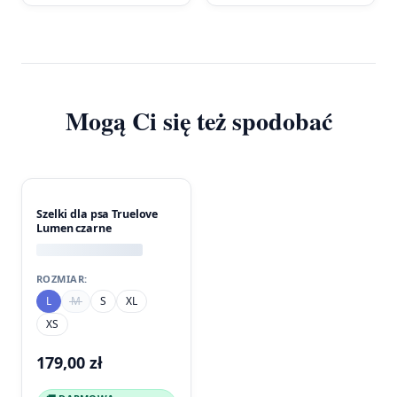
Mogą Ci się też spodobać
Szelki dla psa Truelove
Lumen czarne
ROZMIAR:
L
M
S
XL
XS
179,00
zł