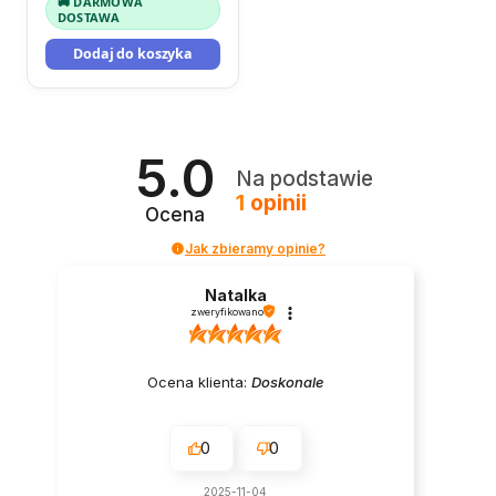
🚚 DARMOWA
DOSTAWA
Dodaj do koszyka
5.0
Na podstawie
1
opinii
Ocena
Jak zbieramy opinie?
Natalka
zweryfikowano
Ocena klienta:
Doskonale
0
0
2025-11-04