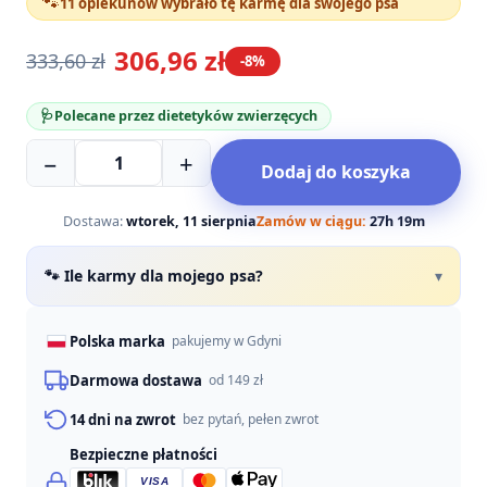
🐾
11 opiekunów wybrało tę karmę dla swojego psa
306,96
zł
333,60
zł
-8%
Pierwotna
Aktualna
cena
cena
wynosiła:
wynosi:
🩺
Polecane przez dietetyków zwierzęcych
333,60 zł.
306,96 zł.
ilość
−
+
Dodaj do koszyka
Zestaw
24
x
Dostawa:
wtorek, 11 sierpnia
Zamów w ciągu:
27h 19m
jagnięcina
z
🐾 Ile karmy dla mojego psa?
▾
marchewką
400g
Polska marka
pakujemy w Gdyni
Darmowa dostawa
od 149 zł
14 dni na zwrot
bez pytań, pełen zwrot
Bezpieczne płatności
VISA