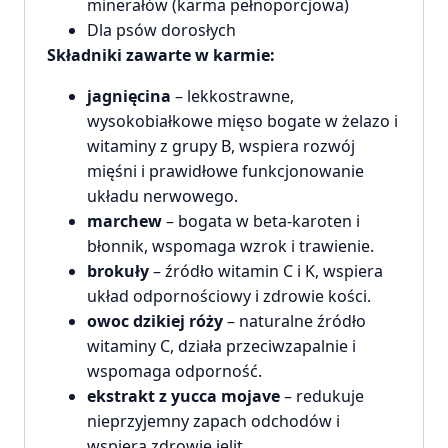
minerałów (karma pełnoporcjowa)
Dla psów dorosłych
Składniki zawarte w karmie:
jagnięcina
– lekkostrawne,
wysokobiałkowe mięso bogate w żelazo i
witaminy z grupy B, wspiera rozwój
mięśni i prawidłowe funkcjonowanie
układu nerwowego.
marchew
– bogata w beta-karoten i
błonnik, wspomaga wzrok i trawienie.
brokuły
– źródło witamin C i K, wspiera
układ odpornościowy i zdrowie kości.
owoc dzikiej róży
– naturalne źródło
witaminy C, działa przeciwzapalnie i
wspomaga odporność.
ekstrakt z yucca mojave
– redukuje
nieprzyjemny zapach odchodów i
wspiera zdrowie jelit.