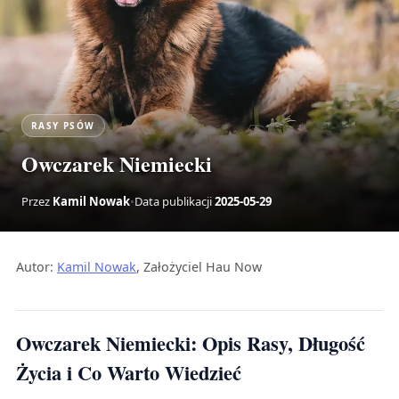
RASY PSÓW
Owczarek Niemiecki
Przez
Kamil Nowak
•
Data publikacji
2025-05-29
Autor:
Kamil Nowak
, Założyciel Hau Now
Owczarek Niemiecki: Opis Rasy, Długość
Życia i Co Warto Wiedzieć