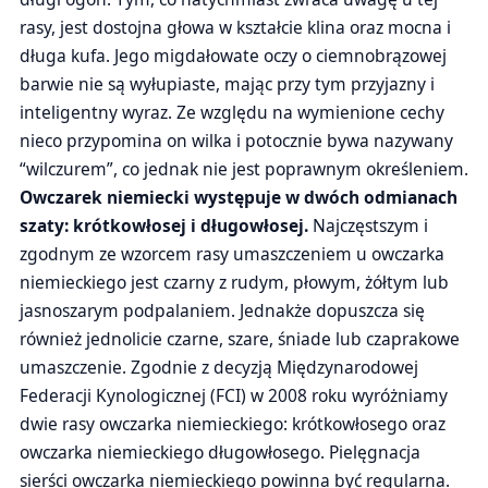
rasy, jest dostojna głowa w kształcie klina oraz mocna i
długa kufa. Jego migdałowate oczy o ciemnobrązowej
barwie nie są wyłupiaste, mając przy tym przyjazny i
inteligentny wyraz. Ze względu na wymienione cechy
nieco przypomina on wilka i potocznie bywa nazywany
“wilczurem”, co jednak nie jest poprawnym określeniem.
Owczarek niemiecki występuje w dwóch odmianach
szaty: krótkowłosej i długowłosej.
Najczęstszym i
zgodnym ze wzorcem rasy umaszczeniem u owczarka
niemieckiego jest czarny z rudym, płowym, żółtym lub
jasnoszarym podpalaniem. Jednakże dopuszcza się
również jednolicie czarne, szare, śniade lub czaprakowe
umaszczenie. Zgodnie z decyzją Międzynarodowej
Federacji Kynologicznej (FCI) w 2008 roku wyróżniamy
dwie rasy owczarka niemieckiego: krótkowłosego oraz
owczarka niemieckiego długowłosego. Pielęgnacja
sierści owczarka niemieckiego powinna być regularna.