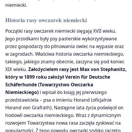
niemiecki.
Historia rasy owczarek niemiecki
Początki rasy owczarek niemiecki sięgają XVII wieku.
Jego przodkami były psy pasterskie wykorzystywane
przez gospodarzy do pilnowania owiec na wypasie oraz
w zagrodach. Właściwa historia owczarka niemieckiego,
takiego, jakiego znamy obecnie, zaczyna się pod koniec
XIX wieku.
Założycielem rasy jest Max von Stephanitz,
który w 1899 roku założył Verein für Deutsche
Schäferhunde (Towarzystwo Owczarka
Niemieckiego)
i wpisał do ksiąg jej pierwszego
przedstawiciela – psa o imieniu Horand (oficjalnie
Horand von Grafrath). Następne lata życia poświęcił on
hodowli owczarka niemieckiego. Wraz z dynamicznym
rozwojem Towarzystwa nowa rasa zaczęła zyskiwać na
popularności. Z tego powodu owczarki szybko zaczęto