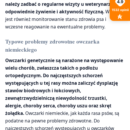
4.9
należy zadbać o regularne wizyty u weterynarza,
1532
opinii
odpowiednie żywienie i aktywność fizyczną.
Ważne
jest również monitorowanie stanu zdrowia psa i
wczesne reagowanie na ewentualne problemy.
Typowe problemy zdrowotne owczarka
niemieckiego
Owczarki genetycznie są narażone na występowanie
wielu chorób, zwłaszcza takich o podłożu
ortopedycznym. Do najczęstszych schorzeń
występujących u tej rasy można zaliczyć dysplazję
stawów biodrowych i łokciowych,
zewnątrzwydzielniczą niewydolność trzustki,
alergie, choroby serca, choroby uszu oraz skręt
żołądka.
Owczarki niemieckie, jak każda rasa psów, są
podatne na pewne problemy zdrowotne. Do
najczęstszych schorzeń występujących u owczarków