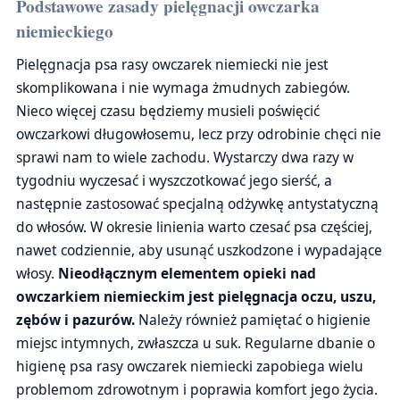
Podstawowe zasady pielęgnacji owczarka
niemieckiego
Pielęgnacja psa rasy owczarek niemiecki nie jest
skomplikowana i nie wymaga żmudnych zabiegów.
Nieco więcej czasu będziemy musieli poświęcić
owczarkowi długowłosemu, lecz przy odrobinie chęci nie
sprawi nam to wiele zachodu. Wystarczy dwa razy w
tygodniu wyczesać i wyszczotkować jego sierść, a
następnie zastosować specjalną odżywkę antystatyczną
do włosów. W okresie linienia warto czesać psa częściej,
nawet codziennie, aby usunąć uszkodzone i wypadające
włosy.
Nieodłącznym elementem opieki nad
owczarkiem niemieckim jest pielęgnacja oczu, uszu,
zębów i pazurów.
Należy również pamiętać o higienie
miejsc intymnych, zwłaszcza u suk. Regularne dbanie o
higienę psa rasy owczarek niemiecki zapobiega wielu
problemom zdrowotnym i poprawia komfort jego życia.