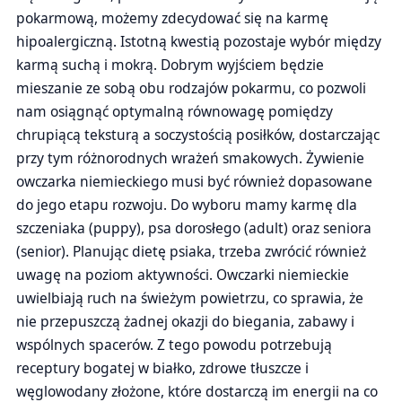
pokarmową, możemy zdecydować się na karmę
hipoalergiczną. Istotną kwestią pozostaje wybór między
karmą suchą i mokrą. Dobrym wyjściem będzie
mieszanie ze sobą obu rodzajów pokarmu, co pozwoli
nam osiągnąć optymalną równowagę pomiędzy
chrupiącą teksturą a soczystością posiłków, dostarczając
przy tym różnorodnych wrażeń smakowych. Żywienie
owczarka niemieckiego musi być również dopasowane
do jego etapu rozwoju. Do wyboru mamy karmę dla
szczeniaka (puppy), psa dorosłego (adult) oraz seniora
(senior). Planując dietę psiaka, trzeba zwrócić również
uwagę na poziom aktywności. Owczarki niemieckie
uwielbiają ruch na świeżym powietrzu, co sprawia, że
nie przepuszczą żadnej okazji do biegania, zabawy i
wspólnych spacerów. Z tego powodu potrzebują
receptury bogatej w białko, zdrowe tłuszcze i
węglowodany złożone, które dostarczą im energii na co