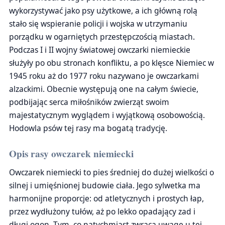
wykorzystywać jako psy użytkowe, a ich główną rolą
stało się wspieranie policji i wojska w utrzymaniu
porządku w ogarniętych przestępczością miastach.
Podczas I i II wojny światowej owczarki niemieckie
służyły po obu stronach konfliktu, a po klęsce Niemiec w
1945 roku aż do 1977 roku nazywano je owczarkami
alzackimi. Obecnie występują one na całym świecie,
podbijając serca miłośników zwierząt swoim
majestatycznym wyglądem i wyjątkową osobowością.
Hodowla psów tej rasy ma bogatą tradycję.
Opis rasy owczarek niemiecki
Owczarek niemiecki to pies średniej do dużej wielkości o
silnej i umięśnionej budowie ciała. Jego sylwetka ma
harmonijne proporcje: od atletycznych i prostych łap,
przez wydłużony tułów, aż po lekko opadający zad i
długi ogon. Tym, co natychmiast zwraca uwagę u tej