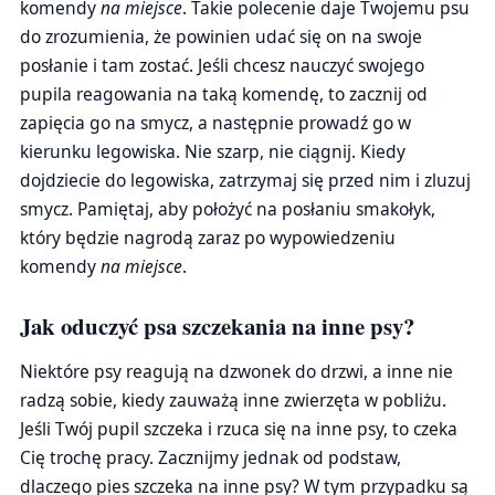
komendy
na miejsce
. Takie polecenie daje Twojemu psu
do zrozumienia, że powinien udać się on na swoje
posłanie i tam zostać. Jeśli chcesz nauczyć swojego
pupila reagowania na taką komendę, to zacznij od
zapięcia go na smycz, a następnie prowadź go w
kierunku legowiska. Nie szarp, nie ciągnij. Kiedy
dojdziecie do legowiska, zatrzymaj się przed nim i zluzuj
smycz. Pamiętaj, aby położyć na posłaniu smakołyk,
który będzie nagrodą zaraz po wypowiedzeniu
komendy
na miejsce
.
Jak oduczyć psa szczekania na inne psy?
Niektóre psy reagują na dzwonek do drzwi, a inne nie
radzą sobie, kiedy zauważą inne zwierzęta w pobliżu.
Jeśli Twój pupil szczeka i rzuca się na inne psy, to czeka
Cię trochę pracy. Zacznijmy jednak od podstaw,
dlaczego pies szczeka na inne psy? W tym przypadku są