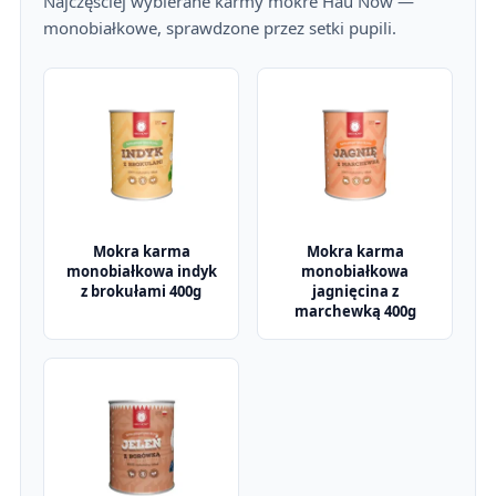
Najczęściej wybierane karmy mokre Hau Now —
monobiałkowe, sprawdzone przez setki pupili.
Mokra karma
Mokra karma
monobiałkowa indyk
monobiałkowa
z brokułami 400g
jagnięcina z
marchewką 400g