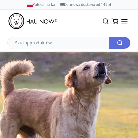
🚚
Polska marka
Darmowa dostawa od 149 zł
Szukaj
produktów