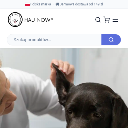
🚚
Polska marka
Darmowa dostawa od 149 zł
Szukaj
produktów