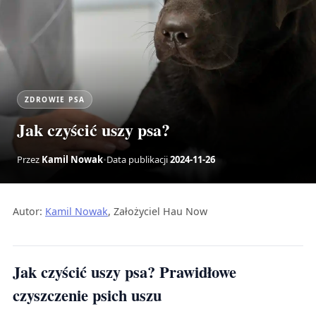
ZDROWIE PSA
Jak czyścić uszy psa?
Przez
Kamil Nowak
•
Data publikacji
2024-11-26
Autor:
Kamil Nowak
, Założyciel Hau Now
Jak czyścić uszy psa? Prawidłowe
czyszczenie psich uszu