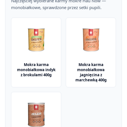
Najczęściej wybierane karmy mokre Hau Now —
monobiałkowe, sprawdzone przez setki pupili.
Mokra karma
Mokra karma
monobiałkowa indyk
monobiałkowa
z brokułami 400g
jagnięcina z
marchewką 400g