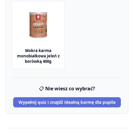
Mokra karma
monobiałkowa jeleń z
borówką 400g
📋
Nie wiesz co wybrać?
Wypełnij quiz i znajdź idealną karmę dla pupila