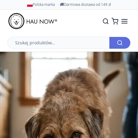
🚚
Polska marka
Darmowa dostawa od 149 zł
Szukaj
produktów