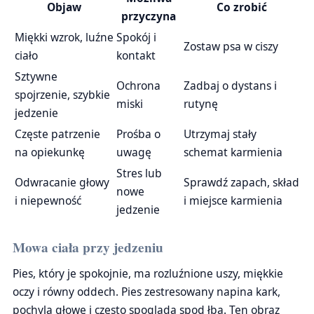
Objaw
Co zrobić
przyczyna
Miękki wzrok, luźne
Spokój i
Zostaw psa w ciszy
ciało
kontakt
Sztywne
Ochrona
Zadbaj o dystans i
spojrzenie, szybkie
miski
rutynę
jedzenie
Częste patrzenie
Prośba o
Utrzymaj stały
na opiekunkę
uwagę
schemat karmienia
Stres lub
Odwracanie głowy
Sprawdź zapach, skład
nowe
i niepewność
i miejsce karmienia
jedzenie
Mowa ciała przy jedzeniu
Pies, który je spokojnie, ma rozluźnione uszy, miękkie
oczy i równy oddech. Pies zestresowany napina kark,
pochyla głowę i często spogląda spod łba. Ten obraz