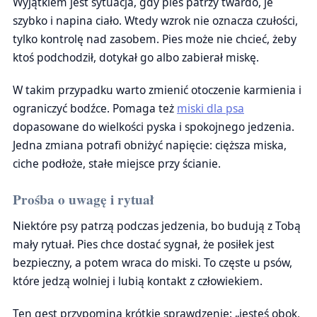
Wyjątkiem jest sytuacja, gdy pies patrzy twardo, je
szybko i napina ciało. Wtedy wzrok nie oznacza czułości,
tylko kontrolę nad zasobem. Pies może nie chcieć, żeby
ktoś podchodził, dotykał go albo zabierał miskę.
W takim przypadku warto zmienić otoczenie karmienia i
ograniczyć bodźce. Pomaga też
miski dla psa
dopasowane do wielkości pyska i spokojnego jedzenia.
Jedna zmiana potrafi obniżyć napięcie: cięższa miska,
ciche podłoże, stałe miejsce przy ścianie.
Prośba o uwagę i rytuał
Niektóre psy patrzą podczas jedzenia, bo budują z Tobą
mały rytuał. Pies chce dostać sygnał, że posiłek jest
bezpieczny, a potem wraca do miski. To częste u psów,
które jedzą wolniej i lubią kontakt z człowiekiem.
Ten gest przypomina krótkie sprawdzenie: „jesteś obok,