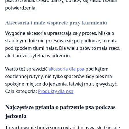
psa. Szczeniak często patrzy, bo uczy się zasad i szuka
potwierdzenia.
Akcesoria i małe wsparcie przy karmieniu
Wygodne akcesoria upraszczają cały proces. Miska o
stabilnym dnie nie przesuwa się po podłodze, a mata
pod spodem tłumi hałas. Dla wielu psów to mała rzecz,
ale bardzo czytelna w odczuciu.
Warto też sprawdzić
akcesoria dla psa
pod kątem
codziennej rutyny, nie tylko spacerów. Gdy pies ma
spokojne miejsce do jedzenia, łatwiej mu się wyciszyć.
Cała kategoria:
Produkty dla psa
.
Najczęstsze pytania o patrzenie psa podczas
jedzenia
To zachowanie budzi sporo pytań, bo bywa słodkie, ale