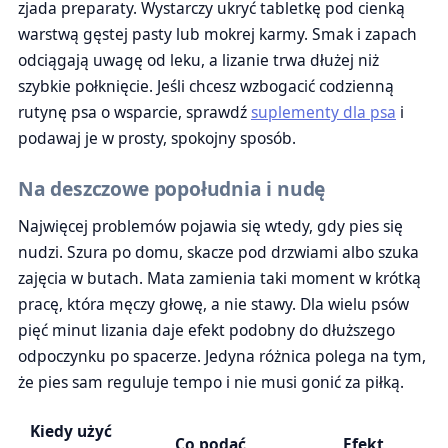
zjada preparaty. Wystarczy ukryć tabletkę pod cienką
warstwą gęstej pasty lub mokrej karmy. Smak i zapach
odciągają uwagę od leku, a lizanie trwa dłużej niż
szybkie połknięcie. Jeśli chcesz wzbogacić codzienną
rutynę psa o wsparcie, sprawdź
suplementy dla psa
i
podawaj je w prosty, spokojny sposób.
Na deszczowe popołudnia i nudę
Najwięcej problemów pojawia się wtedy, gdy pies się
nudzi. Szura po domu, skacze pod drzwiami albo szuka
zajęcia w butach. Mata zamienia taki moment w krótką
pracę, która męczy głowę, a nie stawy. Dla wielu psów
pięć minut lizania daje efekt podobny do dłuższego
odpoczynku po spacerze. Jedyna różnica polega na tym,
że pies sam reguluje tempo i nie musi gonić za piłką.
Kiedy użyć
Co podać
Efekt