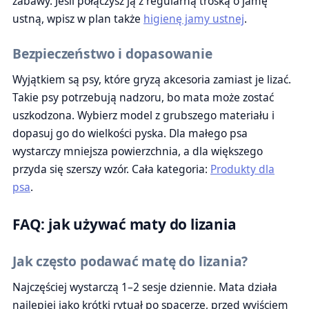
zabawy. Jeśli połączysz ją z regularną troską o jamę
ustną, wpisz w plan także
higienę jamy ustnej
.
Bezpieczeństwo i dopasowanie
Wyjątkiem są psy, które gryzą akcesoria zamiast je lizać.
Takie psy potrzebują nadzoru, bo mata może zostać
uszkodzona. Wybierz model z grubszego materiału i
dopasuj go do wielkości pyska. Dla małego psa
wystarczy mniejsza powierzchnia, a dla większego
przyda się szerszy wzór. Cała kategoria:
Produkty dla
psa
.
FAQ: jak używać maty do lizania
Jak często podawać matę do lizania?
Najczęściej wystarczą 1–2 sesje dziennie. Mata działa
najlepiej jako krótki rytuał po spacerze, przed wyjściem