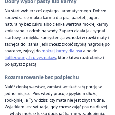
Dobry wybór pasty lub karmy
Na start wybierz coś gęstego i aromatycznego. Dobrze
sprawdza się mokra karma dla psa, pasztet, jogurt
naturalny bez cukru albo cienka warstwa mokrej karmy
zmieszanej z odrobiną wody. Zapach działa jak sygnał
startowy, a miękka konsystencja wchodzi w rowki maty i
zachęca do lizania. Jeśli chcesz zrobić szybką nagrodę po
spacerze, zajrzyj do
mokrej karmy dla psa
albo do
liofilizowanych przysmaków
, które łatwo rozdrobnisz i
połączysz z pastą.
Rozsmarowanie bez pośpiechu
Nałóż cienką warstwę, zamiast wciskać całą porcję w
jedno miejsce. Pies wtedy pracuje językiem dłużej i
spokojniej, a Ty widzisz, czy mata nie jest zbyt trudna.
Wyjątkiem jest sytuacja, gdy chcesz zająć psa na dłużej
— wtedy możesz lekko docisnąć karmę w zagłębienia.