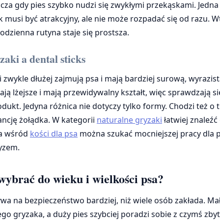
zcza gdy pies szybko nudzi się zwykłymi przekąskami. Jedna
k musi być atrakcyjny, ale nie może rozpadać się od razu. 
odzienna rutyna staje się prostsza.
aki a dental sticks
 zwykle dłużej zajmują psa i mają bardziej surową, wyrazist
ają lżejsze i mają przewidywalny kształt, więc sprawdzają s
dukt. Jedyna różnica nie dotyczy tylko formy. Chodzi też o 
rancję żołądka. W kategorii
naturalne gryzaki
łatwiej znaleźć
 a wśród
kości dla psa
można szukać mocniejszej pracy dla 
yzem.
wybrać do wieku i wielkości psa?
wa na bezpieczeństwo bardziej, niż wiele osób zakłada. Mał
ego gryzaka, a duży pies szybciej poradzi sobie z czymś zby