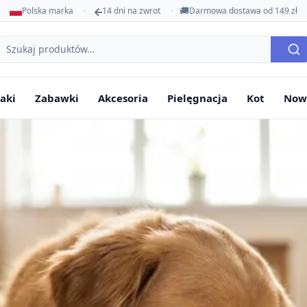
🚚
Polska marka
14 dni na zwrot
Darmowa dostawa od 149 zł
ukaj
oduktów
aki
Zabawki
Akcesoria
Pielęgnacja
Kot
Now