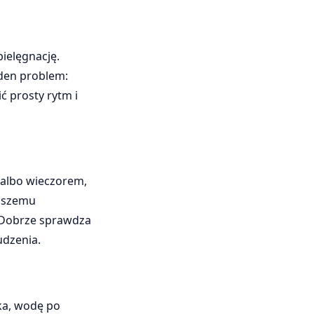
ielęgnację.
eden problem:
ć prosty rytm i
e albo wieczorem,
uższemu
. Dobrze sprawdza
udzenia.
ska, wodę po