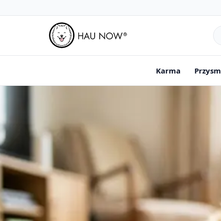
Sz
pr
Karma
Przysm