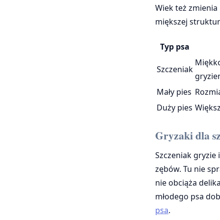
Wiek też zmienia
miększej struktur
Typ psa
Miękko
Szczeniak
gryzie
Mały pies
Rozmi
Duży pies
Większ
Gryzaki dla s
Szczeniak gryzie
zębów. Tu nie spr
nie obciąża delik
młodego psa dob
psa
.