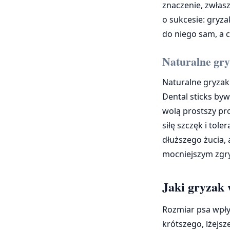
znaczenie, zwłas
o sukcesie: gryza
do niego sam, a c
Naturalne gryz
Naturalne gryzaki
Dental sticks byw
wolą prostszy pro
siłę szczęk i tole
dłuższego żucia,
mocniejszym zgr
Jaki gryzak 
Rozmiar psa wpły
krótszego, lżejsz