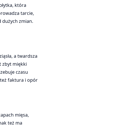
płytka, która
prowadza tarcie,
d dużych zmian.
iąsła, a twardsza
t zbyt miękki
rzebuje czasu
też faktura i opór
 zapach mięsa,
mak też ma