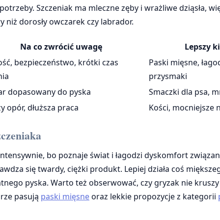
 potrzeby. Szczeniak ma mleczne zęby i wrażliwe dziąsła, 
y niż dorosły owczarek czy labrador.
Na co zwrócić uwagę
Lepszy k
ść, bezpieczeństwo, krótki czas
Paski mięsne, łago
nia
przysmaki
ar dopasowany do pyska
Smaczki dla psa, m
y opór, dłuższa praca
Kości, mocniejsze 
zczeniaka
 intensywnie, bo poznaje świat i łagodzi dyskomfort związa
awdza się twardy, ciężki produkt. Lepiej działa coś miększeg
atnego pyska. Warto też obserwować, czy gryzak nie kruszy 
rze pasują
paski mięsne
oraz lekkie propozycje z kategorii