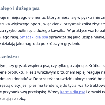
ałego i dużego psa
uje mniejszego elementu, który zmieści się w pysku i nie z
 szuka większego oporu, więc cienki przysmak znika zbyt s
za ryzyko połknięcia dużego kawałka. W praktyce warto pa
a jego rasę.
Smaczki dla psa
sprawdzą się jako uzupełnienie
 działają jako nagroda po krótszym gryzieniu.
eczeństwo
tym, czy gryzak wspiera psa, czy tylko go zajmuje. Krótka l
cenę produktu. Pies z wrażliwym brzuchem lepiej reaguje n
admiaru dodatków. Dobrze też sprawdzić kaloryczność, bo 
częścią diety. Jeśli pies ma tendencję do tycia, warto trakto
nie przypadkową przekąskę. Wtedy
karma dla psa
i gryzaki 
kurują ze sobą.