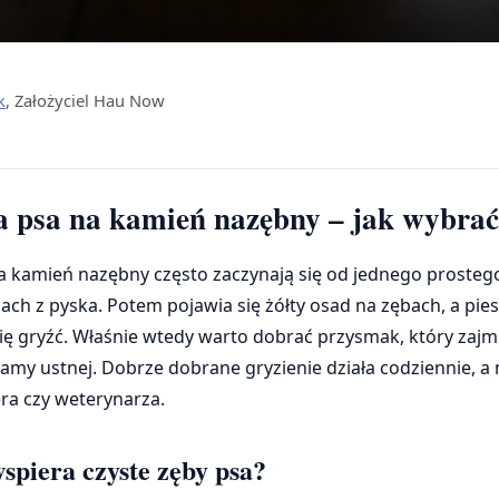
k
, Założyciel Hau Now
a psa na kamień nazębny – jak wybrać
na kamień nazębny często zaczynają się od jednego prosteg
ch z pyska. Potem pojawia się żółty osad na zębach, a pies
ię gryźć. Właśnie wtedy warto dobrać przysmak, który zajmi
amy ustnej. Dobrze dobrane gryzienie działa codziennie, a 
ra czy weterynarza.
spiera czyste zęby psa?