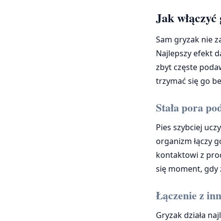
Jak włączyć 
Sam gryzak nie z
Najlepszy efekt d
zbyt częste podaw
trzymać się go b
Stała pora po
Pies szybciej ucz
organizm łączy g
kontaktowi z pro
się moment, gdy 
Łączenie z in
Gryzak działa naj