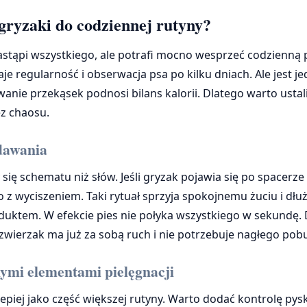
gryzaki do codziennej rutyny?
astąpi wszystkiego, ale potrafi mocno wesprzeć codzienną p
aje regularność i obserwacja psa po kilku dniach. Ale jest j
anie przekąsek podnosi bilans kalorii. Dlatego warto ustali
ez chaosu.
dawania
y się schematu niż słów. Jeśli gryzak pojawia się po spacerz
o z wyciszeniem. Taki rytuał sprzyja spokojnemu żuciu i dł
duktem. W efekcie pies nie połyka wszystkiego w sekundę
zwierzak ma już za sobą ruch i nie potrzebuje nagłego pob
nymi elementami pielęgnacji
lepiej jako część większej rutyny. Warto dodać kontrolę py