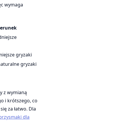
więc wymaga
ierunek
dniejsze
niejsze gryzaki
naturalne gryzaki
ny z wymianą
o i krótszego, co
się za łatwo. Dla
przysmaki dla