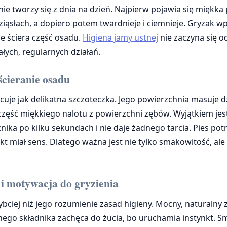
e tworzy się z dnia na dzień. Najpierw pojawia się miękka 
ziąsłach, a dopiero potem twardnieje i ciemnieje. Gryzak w
e ściera część osadu.
Higiena jamy ustnej
nie zaczyna się o
łych, regularnych działań.
cieranie osadu
uje jak delikatna szczoteczka. Jego powierzchnia masuje dz
część miękkiego nalotu z powierzchni zębów. Wyjątkiem jes
nika po kilku sekundach i nie daje żadnego tarcia. Pies pot
ekt miał sens. Dlatego ważna jest nie tylko smakowitość, ale 
i motywacja do gryzienia
ybciej niż jego rozumienie zasad higieny. Mocny, naturalny
nego składnika zachęca do żucia, bo uruchamia instynkt. S