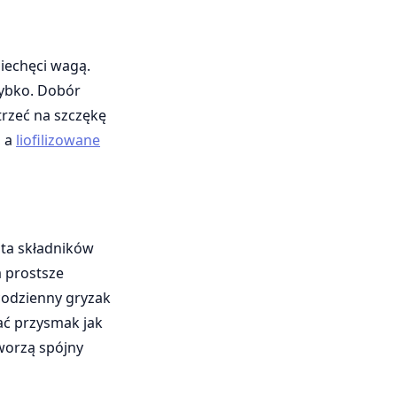
niechęci wagą.
zybko. Dobór
trzeć na szczękę
, a
liofilizowane
ista składników
a prostsze
codzienny gryzak
wać przysmak jak
tworzą spójny