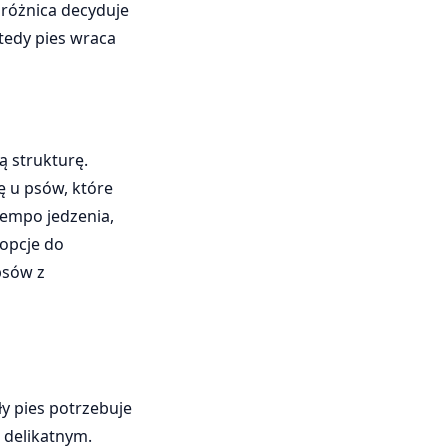
 różnica decyduje
Wtedy pies wraca
ą strukturę.
ię u psów, które
tempo jedzenia,
 opcje do
psów z
y pies potrzebuje
t delikatnym.