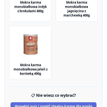
Mokra karma
Mokra karma
monobiałkowa indyk
monobiałkowa
z brokułami 400g
jagnięcina z
marchewką 400g
Mokra karma
monobiałkowa jeleń z
borówką 400g
📋
Nie wiesz co wybrać?
Wypełnij quiz i znajdź idealną karmę dla pupila