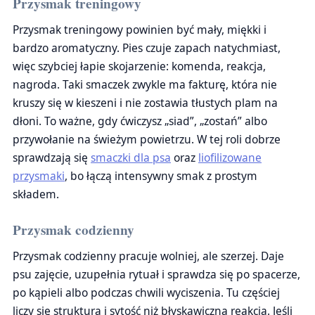
Przysmak treningowy
Przysmak treningowy powinien być mały, miękki i
bardzo aromatyczny. Pies czuje zapach natychmiast,
więc szybciej łapie skojarzenie: komenda, reakcja,
nagroda. Taki smaczek zwykle ma fakturę, która nie
kruszy się w kieszeni i nie zostawia tłustych plam na
dłoni. To ważne, gdy ćwiczysz „siad”, „zostań” albo
przywołanie na świeżym powietrzu. W tej roli dobrze
sprawdzają się
smaczki dla psa
oraz
liofilizowane
przysmaki
, bo łączą intensywny smak z prostym
składem.
Przysmak codzienny
Przysmak codzienny pracuje wolniej, ale szerzej. Daje
psu zajęcie, uzupełnia rytuał i sprawdza się po spacerze,
po kąpieli albo podczas chwili wyciszenia. Tu częściej
liczy się struktura i sytość niż błyskawiczna reakcja. Jeśli