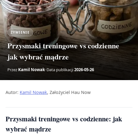
ŻYWIENIE
Przysmaki treningowe vs codzienne
jak wybrać mądrze
Przez
Kamil Nowak
•
Data publikacji
2026-05-26
Autor:
Kamil Nowak
, Założyciel Hau Now
Przysmaki treningowe vs codzienne: jak
wybrać mądrze