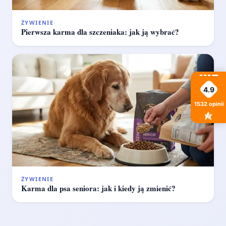
ŻYWIENIE
Pierwsza karma dla szczeniaka: jak ją wybrać?
4.9
1532
opinii
ŻYWIENIE
Karma dla psa seniora: jak i kiedy ją zmienić?