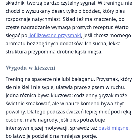
składniki tworzą bardzo czytelny sygnał. W treningu nie
chodzi o wyszukany deser, tylko o bodziec, który pies
rozpoznaje natychmiast. Skład też ma znaczenie, bo
częste nagradzanie wymaga prostych receptur. Warto
sięgać po
liofilizowane przysmaki
, jeśli chcesz mocnego
aromatu bez zbędnych dodatków. Ich sucha, lekka
struktura przypomina drobne kąski mięsa.
Wygoda w kieszeni
Trening na spacerze nie lubi bałaganu. Przysmak, który
się nie klei i nie sypie, ułatwia pracę z psem w ruchu.
Jedna różnica bywa kluczowa: codzienny gryzak może
świetnie smakować, ale w nauce komend bywa zbyt
powolny. Dlatego podczas ćwiczeń lepiej mieć pod ręką
osobne, małe nagrody. Jeśli pies potrzebuje
intensywniejszej motywacji, sprawdź też
paski mięsne
,
bo łatwo je podzielić na mniejsze porcje.