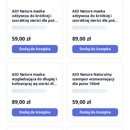
AIO Nature maska
AIO Nature maska
odżywcza do krótkiej i
odżywcza do krótkiej i
szorstkiej sierści dla psów
szorstkiej sierści dla psów
150ml
250ml
59,00
zł
89,00
zł
Dodaj do koszyka
Dodaj do koszyka
AIO Nature maska
AIO Nature Naturalny
wygładzająca do długiej i
szampon wzmacniający
kołtuniącej się sierści dla
dla psów 150ml
psów 250ml
89,00
zł
59,00
zł
Dodaj do koszyka
Dodaj do koszyka