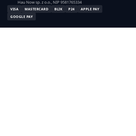
Hau Now sp. z o.o., NIP 9581765334
VISA
MASTERCARD
BLIK
P24
APPLE PAY
GOOGLE PAY