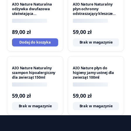
AIO Nature Naturalna
AIO Nature Naturalny
odżywka dwufazowa
płyn ochronny
ułatwiająca
odstraszający kleszcze
rozczesywanie kołtunów
50ml
100ml
89,00
zł
59,00
zł
Dodaj do koszyka
Brak w magazynie
AIO Nature Naturalny
AIO Nature płyn do
szampon hipoalergiczny
higieny jamy ustnej dla
dla zwierząt 150ml
zwierząt 100ml
59,00
zł
59,00
zł
Brak w magazynie
Brak w magazynie