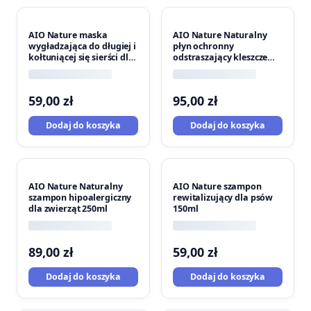
AIO Nature maska
AIO Nature Naturalny
wygładzająca do długiej i
płyn ochronny
kołtuniącej się sierści dla
odstraszający kleszcze
psów 150ml
100ml
59,00
zł
95,00
zł
Dodaj do koszyka
Dodaj do koszyka
AIO Nature Naturalny
AIO Nature szampon
szampon hipoalergiczny
rewitalizujący dla psów
dla zwierząt 250ml
150ml
89,00
zł
59,00
zł
Dodaj do koszyka
Dodaj do koszyka