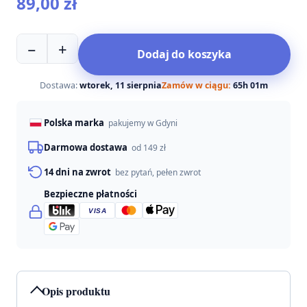
89,00
zł
ilość
−
+
Dodaj do koszyka
AIO
Nature
Naturalny
Dostawa:
wtorek, 11 sierpnia
Zamów w ciągu:
65h 01m
szampon
wzmacniający
Polska marka
pakujemy w Gdyni
dla
psów
Darmowa dostawa
od 149 zł
250ml
14 dni na zwrot
bez pytań, pełen zwrot
Bezpieczne płatności
VISA
Opis produktu