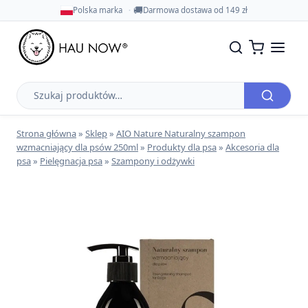
🚚
Polska marka
Darmowa dostawa od 149 zł
Szukaj
produktów
Strona główna
»
Sklep
»
AIO Nature Naturalny szampon
wzmacniający dla psów 250ml
»
Produkty dla psa
»
Akcesoria dla
psa
»
Pielęgnacja psa
»
Szampony i odżywki