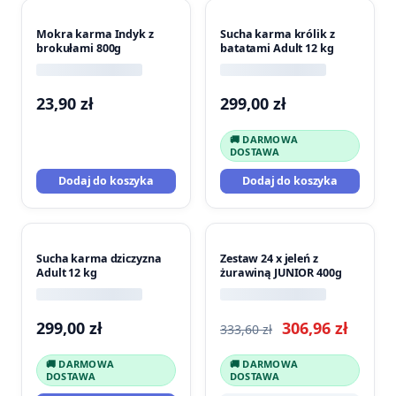
Mokra karma Indyk z
Sucha karma królik z
brokułami 800g
batatami Adult 12 kg
23,90
zł
299,00
zł
🚚 DARMOWA
DOSTAWA
Dodaj do koszyka
Dodaj do koszyka
PROMOCJA
Sucha karma dziczyzna
Zestaw 24 x jeleń z
Adult 12 kg
żurawiną JUNIOR 400g
Pierwotna
Aktua
299,00
zł
306,96
zł
333,60
zł
cena
cena
🚚 DARMOWA
🚚 DARMOWA
wynosiła:
wynos
DOSTAWA
DOSTAWA