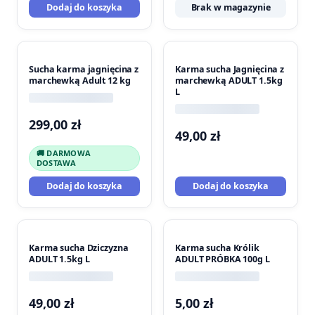
333,60 zł.
306,96 
Dodaj do koszyka
Brak w magazynie
Sucha karma jagnięcina z
Karma sucha Jagnięcina z
marchewką Adult 12 kg
marchewką ADULT 1.5kg
L
299,00
zł
49,00
zł
🚚 DARMOWA
DOSTAWA
Dodaj do koszyka
Dodaj do koszyka
Karma sucha Dziczyzna
Karma sucha Królik
ADULT 1.5kg L
ADULT PRÓBKA 100g L
49,00
zł
5,00
zł