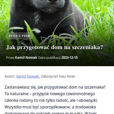
ŻYCIE Z PSEM
Jak przygotować dom na szczeniaka?
Przez
Kamil Nowak
•
Data publikacji
2023-12-15
Autor:
Kamil Nowak
, Założyciel Hau Now
Zastanawiasz się, jak przygotować dom na szczeniaka?
To naturalne – przyjęcie nowego czworonożnego
członka rodziny to nie tylko radość, ale i obowiązki.
Wszystko musi być uporządkowane, a środowisko
dostosowane do potrzeb psiego maluszka. W tym