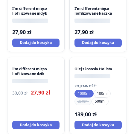
I'm different mięso
I'm different mięso
liofilizowane indyk
liofilizowane kaczka
27,90
zł
27,90
zł
Dodaj do koszyka
Dodaj do koszyka
PROMOCJA
I'm different mięso
Olej z łososia Holista
liofilizowane dzik
POJEMNOŚĆ:
Pierwotna
Aktualna
27,90
zł
30,00
zł
1000ml
100ml
cena
cena
250ml
500ml
wynosiła:
wynosi:
139,00
zł
30,00 zł.
27,90 zł.
Dodaj do koszyka
Dodaj do koszyka