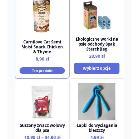
Ekologiczne worki na
Carnilove Cat Semi
psie odchody 8pak
Moist Snack Chicken
StarchBag
& Thyme
28,90
zł
8,90
zł
Wybierz opcje
Ten produkt
Suszony żwacz wołowy
Łapki do wyciągania
dla psa
kleszczy
Zakres
10,90
zł
–
34,90
zł
4,99
zł