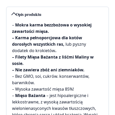
Opis produktu
–
Mokra karma bezzbożowa o wysokiej
zawartości mięsa.
– Karma pełnoporcjowa dla kotów
dorosłych wszystkich ras,
lub pyszny
dodatek do krokietów
.
– Filety Mięsa Bażanta z liśćmi Maliny w
sosie.
– Nie zawiera zbóż ani ziemniaków.
– Bez GMO, soi, cukrów. konserwantów,
barwników.
– Wysoka zawartość mięsa 85%!
–
Mięso Bażanta
– jest hipoalergiczne i
lekkostrawne, z wysoką zawartością
wielonienasyconych kwasów tłuszczowych,
które chronią serce i układ krążenia. Wysoki