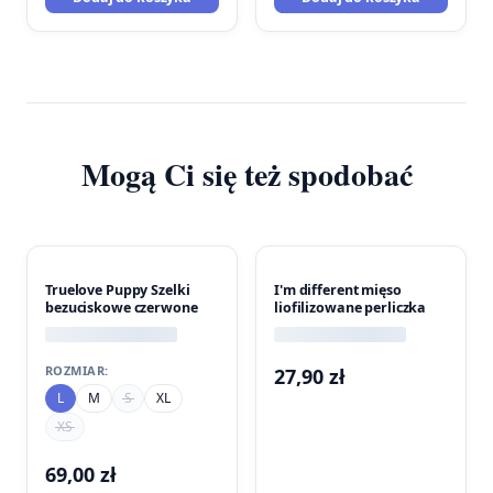
Mogą Ci się też spodobać
Truelove Puppy Szelki
I'm different mięso
bezuciskowe czerwone
liofilizowane perliczka
ROZMIAR:
27,90
zł
L
M
S
XL
XS
69,00
zł