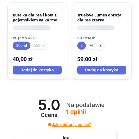
PROMOCJA
Butelka dla psa i kota z
Truelove Lumen obroża
pojemnikiem na karme
dla psa czarna
POJEMNOŚĆ:
ROZMIAR:
300ml
550ml
L
M
S
40,90
zł
59,00
zł
Dodaj do koszyka
Dodaj do koszyka
5.0
Na podstawie
1
opinii
Ocena
Jak zbieramy opinie?
Iga