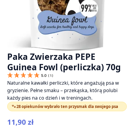
Paka Zwierzaka PEPE
Guinea Fowl (perliczka) 70g
5.0
(
1
)
Naturalne kawałki perliczki, które angażują psa w
gryzienie. Pełne smaku – przekąska, którą polubi
każdy pies na co dzień i w treningach.
🐾
28 opiekunów wybrało ten przysmak dla swojego psa
11,90
zł