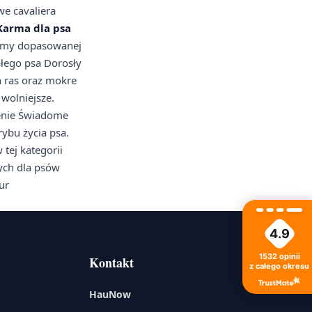
we cavaliera
Karma dla psa
karmy dopasowanej
słego psa Dorosły
h ras oraz mokre
 wolniejsze.
ienie Świadome
rybu życia psa.
tej kategorii
ych dla psów
ur
4.9
1532
opinii
Kontakt
z całego okresu
HauNow