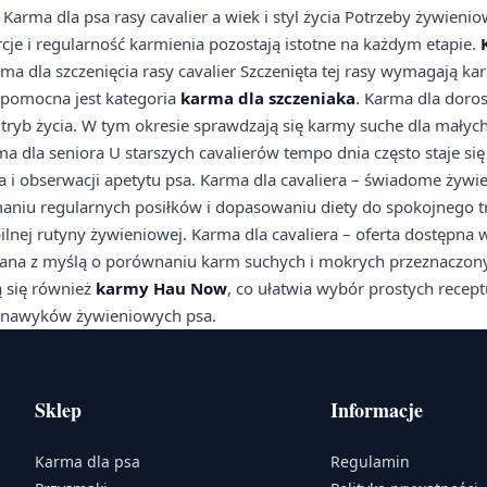
 Karma dla psa rasy cavalier a wiek i styl życia Potrzeby żywienio
rcje i regularność karmienia pozostają istotne na każdym etapie.
a dla szczenięcia rasy cavalier Szczenięta tej rasy wymagają 
 pomocna jest kategoria
karma dla szczeniaka
. Karma dla doro
 tryb życia. W tym okresie sprawdzają się karmy suche dla małyc
 dla seniora U starszych cavalierów tempo dnia często staje się
 i obserwacji apetytu psa. Karma dla cavaliera – świadome żyw
ymaniu regularnych posiłków i dopasowaniu diety do spokojnego t
nej rutyny żywieniowej. Karma dla cavaliera – oferta dostępna w 
ana z myślą o porównaniu karm suchych i mokrych przeznaczon
 się również
karmy Hau Now
, co ułatwia wybór prostych recept
h nawyków żywieniowych psa.
Sklep
Informacje
Karma dla psa
Regulamin