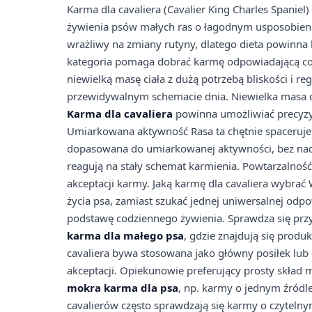
Karma dla cavaliera (Cavalier King Charles Spaniel)
żywienia psów małych ras o łagodnym usposobieniu 
wrażliwy na zmiany rutyny, dlatego dieta powinna 
kategoria pomaga dobrać karmę odpowiadającą cod
niewielką masę ciała z dużą potrzebą bliskości i r
przewidywalnym schemacie dnia. Niewielka masa cia
Karma dla cavaliera
powinna umożliwiać precyzy
Umiarkowana aktywność Rasa ta chętnie spaceruje 
dopasowana do umiarkowanej aktywności, bez nadmi
reagują na stały schemat karmienia. Powtarzalność 
akceptacji karmy. Jaką karmę dla cavaliera wybrać
życia psa, zamiast szukać jednej uniwersalnej odpo
podstawę codziennego żywienia. Sprawdza się prz
karma dla małego psa
, gdzie znajdują się prod
cavaliera bywa stosowana jako główny posiłek lub e
akceptacji. Opiekunowie preferujący prosty skład
mokra karma dla psa
, np. karmy o jednym źródle
cavalierów często sprawdzają się karmy o czytelny