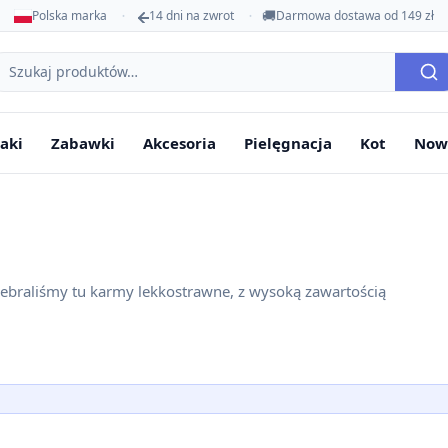
🚚
Polska marka
14 dni na zwrot
Darmowa dostawa od 149 zł
ukaj
oduktów
aki
Zabawki
Akcesoria
Pielęgnacja
Kot
Now
 Zebraliśmy tu karmy lekkostrawne, z wysoką zawartością