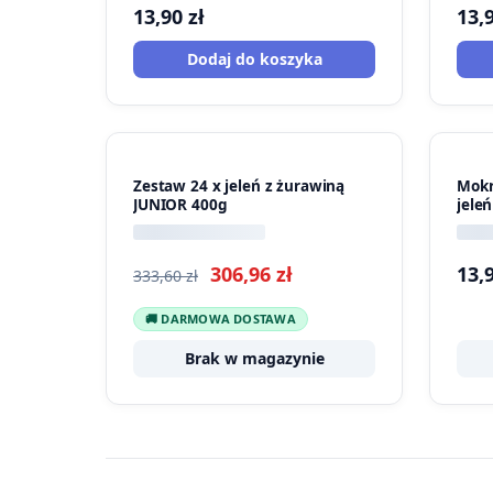
13,90
zł
13,
Dodaj do koszyka
PROMOCJA
Zestaw 24 x jeleń z żurawiną
Mokr
JUNIOR 400g
jele
Pierwotna
Aktualna
306,96
zł
13,
333,60
zł
cena
cena
🚚 DARMOWA DOSTAWA
wynosiła:
wynosi:
Brak w magazynie
333,60 zł.
306,96 zł.