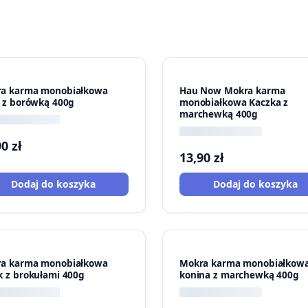
a karma monobiałkowa
Hau Now Mokra karma
ń z borówką 400g
monobiałkowa Kaczka z
marchewką 400g
90
zł
13,90
zł
Dodaj do koszyka
Dodaj do koszyka
a karma monobiałkowa
Mokra karma monobiałkow
k z brokułami 400g
konina z marchewką 400g