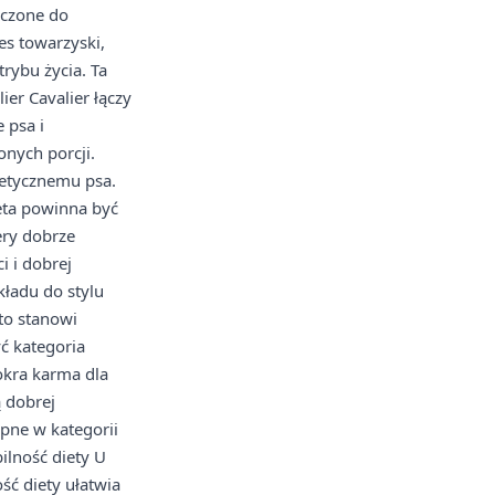
aczone do
es towarzyski,
rybu życia. Ta
er Cavalier łączy
 psa i
onych porcji.
etycznemu psa.
eta powinna być
ery dobrze
i i dobrej
kładu do stylu
to stanowi
ć kategoria
okra karma dla
ą dobrej
ępne w kategorii
ilność diety U
ść diety ułatwia