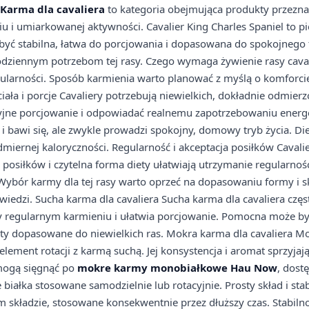
Karma dla cavaliera
to kategoria obejmująca produkty przezn
i umiarkowanej aktywności. Cavalier King Charles Spaniel to pi
być stabilna, łatwa do porcjowania i dopasowana do spokojnego t
ziennym potrzebom tej rasy. Czego wymaga żywienie rasy cavali
egularności. Sposób karmienia warto planować z myślą o komforcie
ła i porcje Cavaliery potrzebują niewielkich, dokładnie odmierz
jne porcjowanie i odpowiadać realnemu zapotrzebowaniu energ
i bawi się, ale zwykle prowadzi spokojny, domowy tryb życia. Di
ernej kaloryczności. Regularność i akceptacja posiłków Cavali
posiłków i czytelna forma diety ułatwiają utrzymanie regularnośc
 Wybór karmy dla tej rasy warto oprzeć na dopasowaniu formy i s
wiedzi. Sucha karma dla cavaliera Sucha karma dla cavaliera częs
y regularnym karmieniu i ułatwia porcjowanie. Pomocna może by
ukty dopasowane do niewielkich ras. Mokra karma dla cavaliera M
lement rotacji z karmą suchą. Jej konsystencja i aromat sprzyjaj
 mogą sięgnąć po
mokre karmy monobiałkowe Hau Now
, dost
 białka stosowane samodzielnie lub rotacyjnie. Prosty skład i stab
m składzie, stosowane konsekwentnie przez dłuższy czas. Stabilno