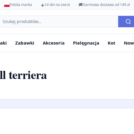
🚚
Polska marka
14 dni na zwrot
Darmowa dostawa od 149 zł
ukaj
oduktów
aki
Zabawki
Akcesoria
Pielęgnacja
Kot
Now
l terriera