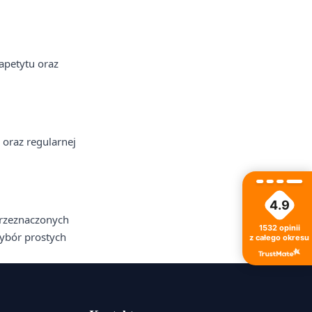
apetytu oraz
 oraz regularnej
4.9
przeznaczonych
1532
opinii
wybór prostych
z całego okresu