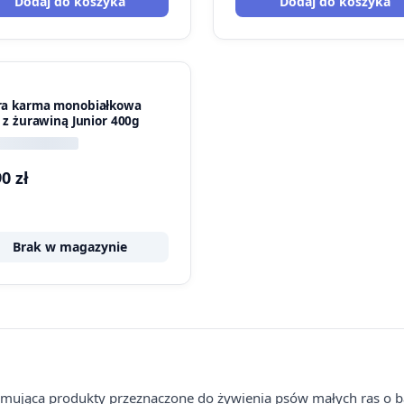
Dodaj do koszyka
Dodaj do koszyka
a karma monobiałkowa
ń z żurawiną Junior 400g
90
zł
Brak w magazynie
jmująca produkty przeznaczone do żywienia psów małych ras o 