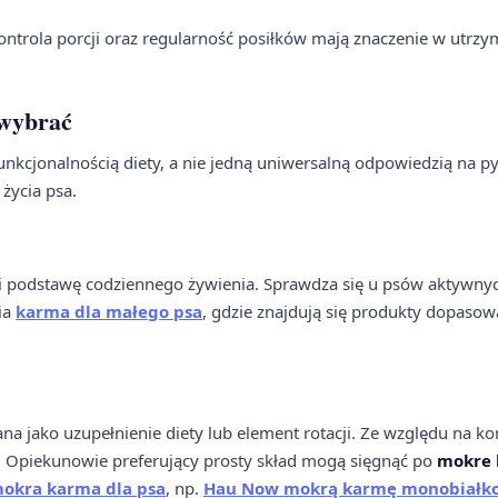
. Kontrola porcji oraz regularność posiłków mają znaczenie w utrz
 wybrać
funkcjonalnością diety, a nie jedną uniwersalną odpowiedzią na py
życia psa.
owi podstawę codziennego żywienia. Sprawdza się u psów aktywnyc
ia
karma dla małego psa
, gdzie znajdują się produkty dopaso
na jako uzupełnienie diety lub element rotacji. Ze względu na ko
. Opiekunowie preferujący prosty skład mogą sięgnąć po
mokre
okra karma dla psa
, np.
Hau Now mokrą karmę monobiałko