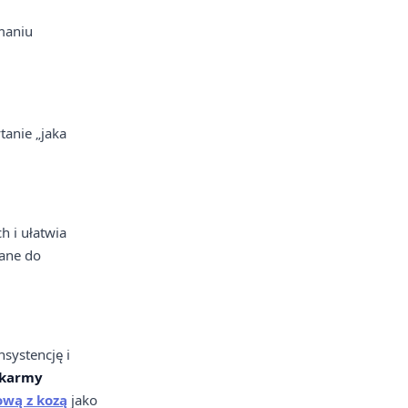
ymaniu
tanie „jaka
h i ułatwia
wane do
nsystencję i
 karmy
wą z kozą
jako