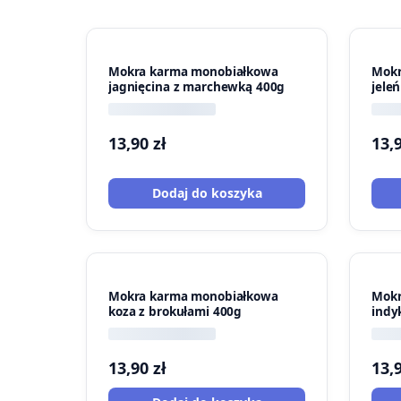
Mokra karma monobiałkowa
Mokr
jagnięcina z marchewką 400g
jele
13,90
zł
13,
Dodaj do koszyka
Mokra karma monobiałkowa
Mokr
koza z brokułami 400g
indy
13,90
zł
13,