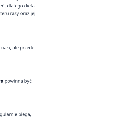
eń, dlatego dieta
eru rasy oraz jej
ciała, ale przede
ra
powinna być
gularnie biega,