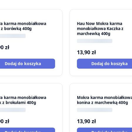
a karma monobiałkowa
Hau Now Mokra karma
ń z borówką 400g
monobiałkowa Kaczka z
marchewką 400g
90
zł
13,90
zł
Dodaj do koszyka
Dodaj do koszyka
a karma monobiałkowa
Mokra karma monobiałkow
k z brokułami 400g
konina z marchewką 400g
90
zł
13,90
zł