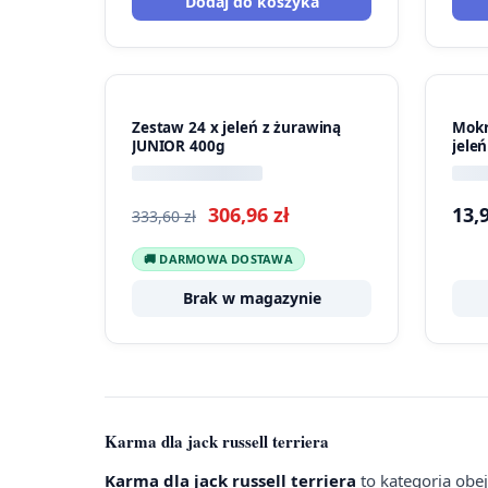
Dodaj do koszyka
PROMOCJA
Zestaw 24 x jeleń z żurawiną
Mokr
JUNIOR 400g
jele
Pierwotna
Aktualna
306,96
zł
13,
333,60
zł
cena
cena
🚚 DARMOWA DOSTAWA
wynosiła:
wynosi:
Brak w magazynie
333,60 zł.
306,96 zł.
Karma dla jack russell terriera
Karma dla jack russell terriera
to kategoria obe