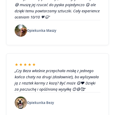
😅 muszę jej rzucać do pyska pojedynczo 😋 ale
dzięki temu powtarzamy sztuczki. Cały experience
oceniam 10/10 💗😆"
Opiekunka Maszy
★★★★★
„Czy Beza właśnie przepchała miskę z jednego
końca chaty na drugi (dosłownie!), bo wylizywała
ją z resztek karmy z kozą? Być może 😋❤️ Dzięki
za paczuchę i opóźnioną wysyłkę 😊😅🥰"
Opiekunka Bezy