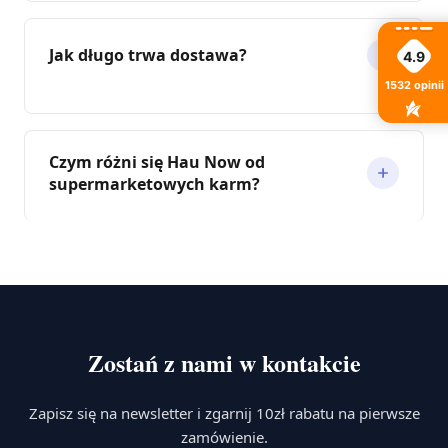
Jak długo trwa dostawa?
4.9
1532
opinii
Czym różni się Hau Now od
supermarketowych karm?
Zostań z nami w kontakcie
Zapisz się na newsletter i zgarnij 10zł rabatu na pierwsze
zamówienie.