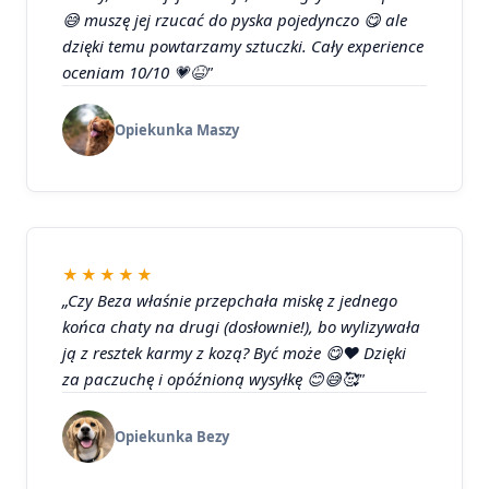
😅 muszę jej rzucać do pyska pojedynczo 😋 ale
dzięki temu powtarzamy sztuczki. Cały experience
oceniam 10/10 💗😆"
Opiekunka Maszy
★★★★★
„Czy Beza właśnie przepchała miskę z jednego
końca chaty na drugi (dosłownie!), bo wylizywała
ją z resztek karmy z kozą? Być może 😋❤️ Dzięki
za paczuchę i opóźnioną wysyłkę 😊😅🥰"
Opiekunka Bezy