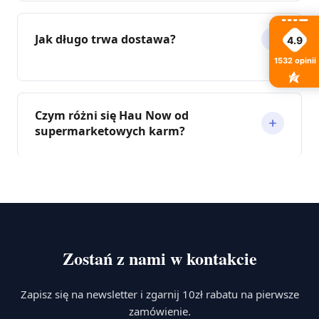
Jak długo trwa dostawa?
4.9
1532
opinii
Czym różni się Hau Now od
supermarketowych karm?
Zostań z nami w kontakcie
Zapisz się na newsletter i zgarnij 10zł rabatu na pierwsze
zamówienie.