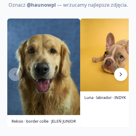
Oznacz
@haunowpl
— wrzucamy najlepsze zdjęcia.
Luna · labrador · INDYK
Reksio · border collie · JELEŃ JUNIOR