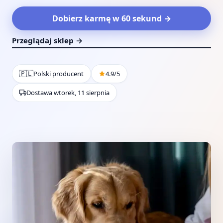
Dobierz karmę w 60 sekund →
Przeglądaj sklep →
🇵🇱
Polski producent
4.9/5
Dostawa wtorek, 11 sierpnia