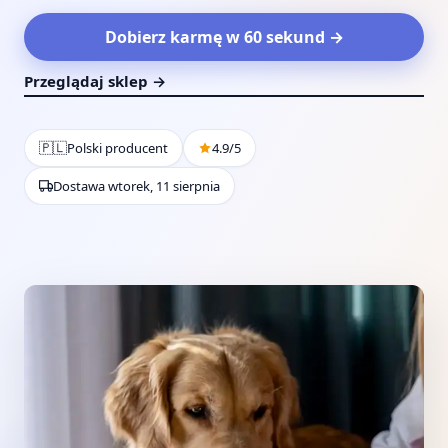
Dobierz karmę w 60 sekund →
Przeglądaj sklep →
🇵🇱
Polski producent
4.9/5
Dostawa wtorek, 11 sierpnia