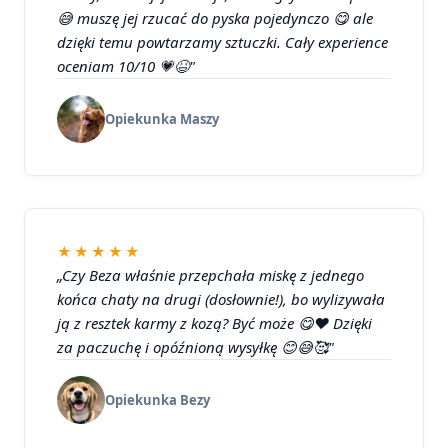
😅 muszę jej rzucać do pyska pojedynczo 😋 ale
dzięki temu powtarzamy sztuczki. Cały experience
oceniam 10/10 💗😆"
Opiekunka Maszy
★★★★★
„Czy Beza właśnie przepchała miskę z jednego
końca chaty na drugi (dosłownie!), bo wylizywała
ją z resztek karmy z kozą? Być może 😋❤️ Dzięki
za paczuchę i opóźnioną wysyłkę 😊😅🥰"
Opiekunka Bezy