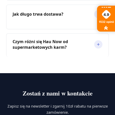
Jak długo trwa dostawa?
4.9
1532
opinii
Czym różni się Hau Now od
supermarketowych karm?
Zostań z nami w kontakcie
Zapisz się na newsletter i zgarnij 10zł rabatu na pierwsze
zamówienie.