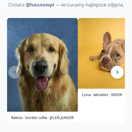
Oznacz
@haunowpl
— wrzucamy najlepsze zdjęcia.
Luna · labrador · INDYK
Reksio · border collie · JELEŃ JUNIOR